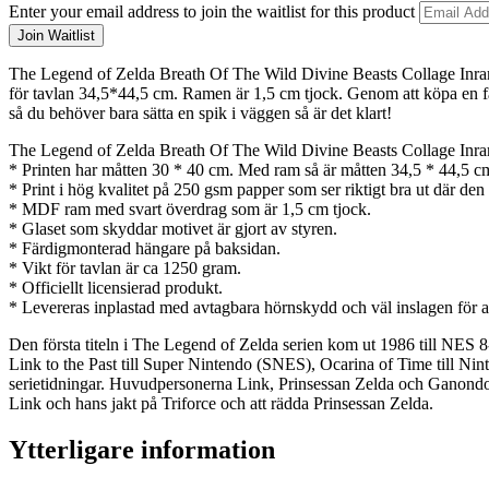
Dismiss
Enter your email address to join the waitlist for this product
notification
Join Waitlist
The Legend of Zelda Breath Of The Wild Divine Beasts Collage Inrama
för tavlan 34,5*44,5 cm. Ramen är 1,5 cm tjock. Genom att köpa en fär
så du behöver bara sätta en spik i väggen så är det klart!
The Legend of Zelda Breath Of The Wild Divine Beasts Collage Inra
* Printen har måtten 30 * 40 cm. Med ram så är måtten 34,5 * 44,5 c
* Print i hög kvalitet på 250 gsm papper som ser riktigt bra ut där den
* MDF ram med svart överdrag som är 1,5 cm tjock.
* Glaset som skyddar motivet är gjort av styren.
* Färdigmonterad hängare på baksidan.
* Vikt för tavlan är ca 1250 gram.
* Officiellt licensierad produkt.
* Levereras inplastad med avtagbara hörnskydd och väl inslagen för 
Den första titeln i The Legend of Zelda serien kom ut 1986 till NES 8
Link to the Past till Super Nintendo (SNES), Ocarina of Time till Ni
serietidningar. Huvudpersonerna Link, Prinsessan Zelda och Ganondorf 
Link och hans jakt på Triforce och att rädda Prinsessan Zelda.
Ytterligare information