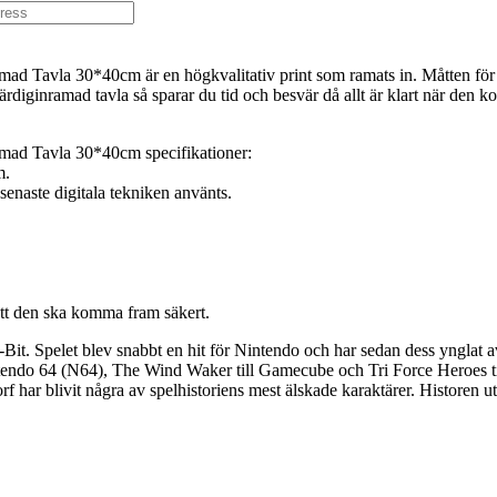
d Tavla 30*40cm är en högkvalitativ print som ramats in. Måtten för 
diginramad tavla så sparar du tid och besvär då allt är klart när den 
mad Tavla 30*40cm specifikationer:
m.
 senaste digitala tekniken använts.
att den ska komma fram säkert.
-Bit. Spelet blev snabbt en hit för Nintendo och har sedan dess ynglat
ntendo 64 (N64), The Wind Waker till Gamecube och Tri Force Heroes till
har blivit några av spelhistoriens mest älskade karaktärer. Historen u