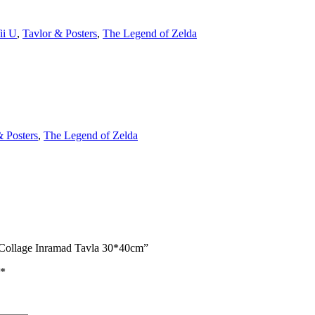
ii U
,
Tavlor & Posters
,
The Legend of Zelda
& Posters
,
The Legend of Zelda
s Collage Inramad Tavla 30*40cm”
*