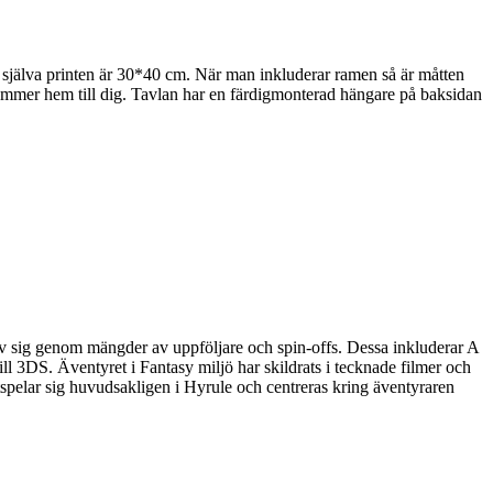
själva printen är 30*40 cm. När man inkluderar ramen så är måtten
kommer hem till dig. Tavlan har en färdigmonterad hängare på baksidan
 av sig genom mängder av uppföljare och spin-offs. Dessa inkluderar A
 3DS. Äventyret i Fantasy miljö har skildrats i tecknade filmer och
tspelar sig huvudsakligen i Hyrule och centreras kring äventyraren