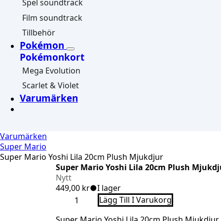
Spel soundtrack
Film soundtrack
Tillbehör
Pokémon
Pokémonkort
Mega Evolution
Scarlet & Violet
Varumärken
Varumärken
Super Mario
Super Mario Yoshi Lila 20cm Plush Mjukdjur
Super Mario Yoshi Lila 20cm Plush Mjukdj
Nytt
449,00
kr
●
I lager
Super
Lägg Till I Varukorg
Mario
Yoshi
Super Mario Yoshi Lila 20cm Plush Mjukdjur
Lila