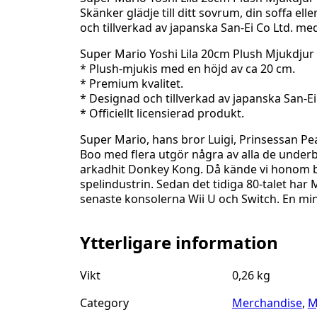
20cm
Skänker glädje till ditt sovrum, din soffa el
Plush
och tillverkad av japanska San-Ei Co Ltd. me
Mjukdjur
mängd
Super Mario Yoshi Lila 20cm Plush Mjukdjur 
* Plush-mjukis med en höjd av ca 20 cm.
* Premium kvalitet.
* Designad och tillverkad av japanska San-Ei
* Officiellt licensierad produkt.
Super Mario, hans bror Luigi, Prinsessan P
Boo med flera utgör några av alla de underb
arkadhit Donkey Kong. Då kände vi honom ba
spelindustrin. Sedan det tidiga 80-talet ha
senaste konsolerna Wii U och Switch. En min
Ytterligare information
Vikt
0,26 kg
Category
Merchandise
,
M