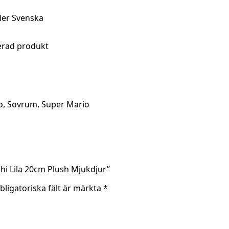
ler Svenska
sierad produkt
o
,
Sovrum
,
Super Mario
shi Lila 20cm Plush Mjukdjur”
bligatoriska fält är märkta
*