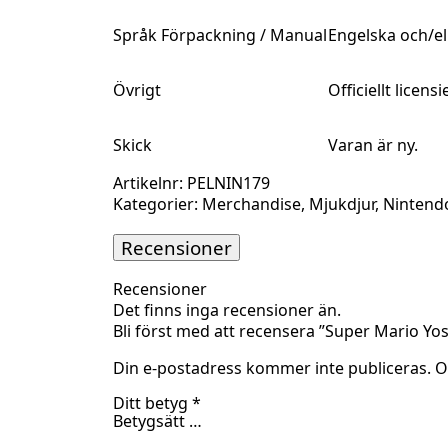
Språk Förpackning / Manual
Engelska och/el
Övrigt
Officiellt licen
Skick
Varan är ny.
Artikelnr:
PELNIN179
Kategorier:
Merchandise
,
Mjukdjur
,
Nintend
Recensioner
Recensioner
Det finns inga recensioner än.
Bli först med att recensera ”Super Mario Yo
Din e-postadress kommer inte publiceras.
O
Ditt betyg
*