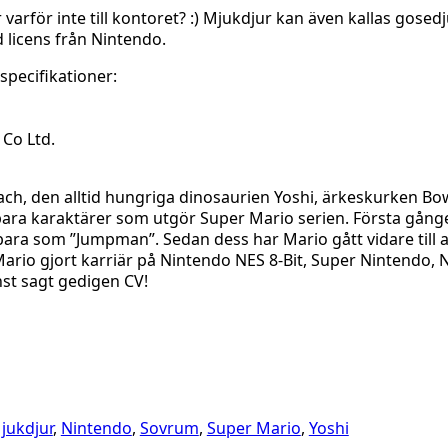
ler varför inte till kontoret? :) Mjukdjur kan även kallas go
d licens från Nintendo.
specifikationer:
 Co Ltd.
each, den alltid hungriga dinosaurien Yoshi, ärkeskurken 
ara karaktärer som utgör Super Mario serien. Första gånge
ra som ”Jumpman”. Sedan dess har Mario gått vidare till at
r Mario gjort karriär på Nintendo NES 8-Bit, Super Nintend
st sagt gedigen CV!
jukdjur
,
Nintendo
,
Sovrum
,
Super Mario
,
Yoshi