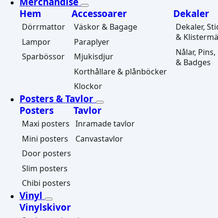
Merchandise
Hem
Accessoarer
Dekaler
Dörrmattor
Väskor & Bagage
Dekaler, St
& Klisterm
Lampor
Paraplyer
Nålar, Pins
Sparbössor
Mjukisdjur
& Badges
Korthållare & plånböcker
Klockor
Posters & Tavlor
Posters
Tavlor
Maxi posters
Inramade tavlor
Mini posters
Canvastavlor
Door posters
Slim posters
Chibi posters
Vinyl
Vinylskivor