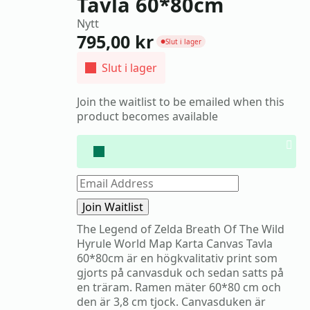
Tavla 60*80cm
Nytt
795,00
kr
Slut i lager
●
Slut i lager
Join the waitlist to be emailed when this
product becomes available
Dis
noti
Enter
your
email
Join Waitlist
address
to
The Legend of Zelda Breath Of The Wild
join
Hyrule World Map Karta Canvas Tavla
the
waitlist
60*80cm är en högkvalitativ print som
for
gjorts på canvasduk och sedan satts på
this
en träram. Ramen mäter 60*80 cm och
product
den är 3,8 cm tjock. Canvasduken är