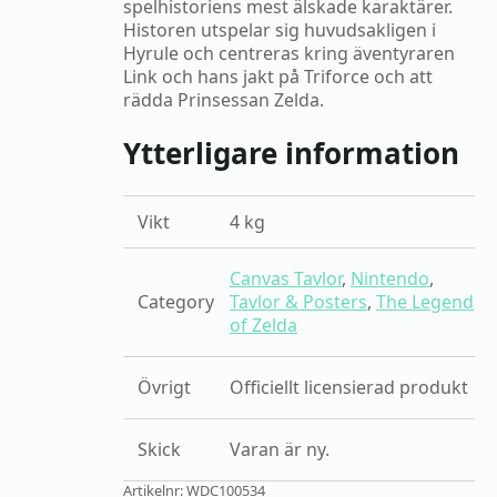
spelhistoriens mest älskade karaktärer.
Historen utspelar sig huvudsakligen i
Hyrule och centreras kring äventyraren
Link och hans jakt på Triforce och att
rädda Prinsessan Zelda.
Ytterligare information
Vikt
4 kg
Canvas Tavlor
,
Nintendo
,
Category
Tavlor & Posters
,
The Legend
of Zelda
Övrigt
Officiellt licensierad produkt
Skick
Varan är ny.
Artikelnr:
WDC100534