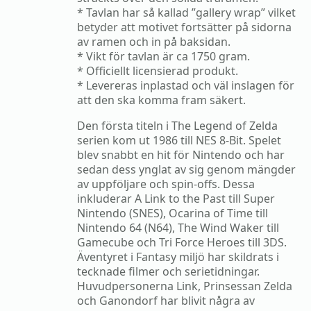
* Tavlan har så kallad ”gallery wrap” vilket
betyder att motivet fortsätter på sidorna
av ramen och in på baksidan.
* Vikt för tavlan är ca 1750 gram.
* Officiellt licensierad produkt.
* Levereras inplastad och väl inslagen för
att den ska komma fram säkert.
Den första titeln i The Legend of Zelda
serien kom ut 1986 till NES 8-Bit. Spelet
blev snabbt en hit för Nintendo och har
sedan dess ynglat av sig genom mängder
av uppföljare och spin-offs. Dessa
inkluderar A Link to the Past till Super
Nintendo (SNES), Ocarina of Time till
Nintendo 64 (N64), The Wind Waker till
Gamecube och Tri Force Heroes till 3DS.
Äventyret i Fantasy miljö har skildrats i
tecknade filmer och serietidningar.
Huvudpersonerna Link, Prinsessan Zelda
och Ganondorf har blivit några av