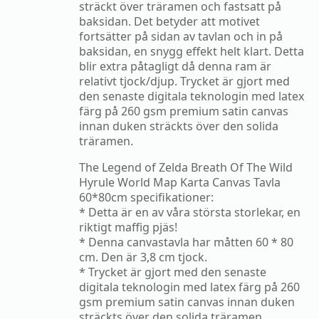
sträckt över träramen och fastsatt på
baksidan. Det betyder att motivet
fortsätter på sidan av tavlan och in på
baksidan, en snygg effekt helt klart. Detta
blir extra påtagligt då denna ram är
relativt tjock/djup. Trycket är gjort med
den senaste digitala teknologin med latex
färg på 260 gsm premium satin canvas
innan duken sträckts över den solida
träramen.
The Legend of Zelda Breath Of The Wild
Hyrule World Map Karta Canvas Tavla
60*80cm specifikationer:
* Detta är en av våra största storlekar, en
riktigt maffig pjäs!
* Denna canvastavla har måtten 60 * 80
cm. Den är 3,8 cm tjock.
* Trycket är gjort med den senaste
digitala teknologin med latex färg på 260
gsm premium satin canvas innan duken
sträckts över den solida träramen.