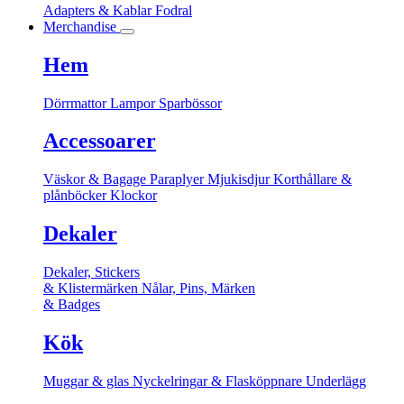
Adapters & Kablar
Fodral
Merchandise
Hem
Dörrmattor
Lampor
Sparbössor
Accessoarer
Väskor & Bagage
Paraplyer
Mjukisdjur
Korthållare &
plånböcker
Klockor
Dekaler
Dekaler, Stickers
& Klistermärken
Nålar, Pins, Märken
& Badges
Kök
Muggar & glas
Nyckelringar & Flasköppnare
Underlägg