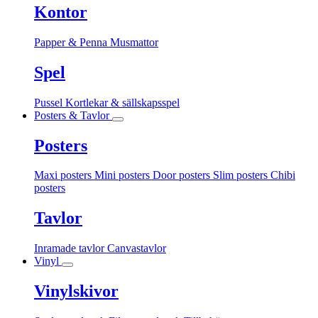
Kontor
Papper & Penna
Musmattor
Spel
Pussel
Kortlekar & sällskapsspel
Posters & Tavlor
Posters
Maxi posters
Mini posters
Door posters
Slim posters
Chibi
posters
Tavlor
Inramade tavlor
Canvastavlor
Vinyl
Vinylskivor