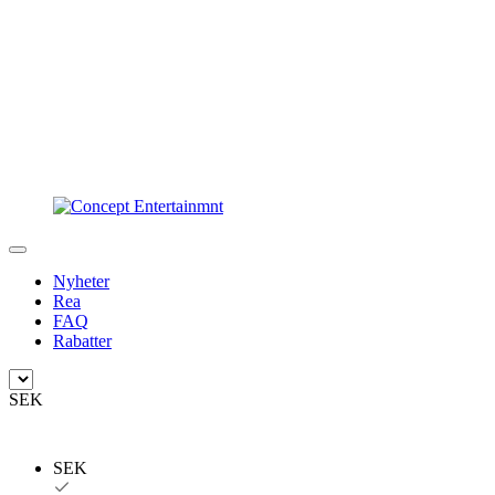
Nyheter
Rea
FAQ
Rabatter
SEK
SEK