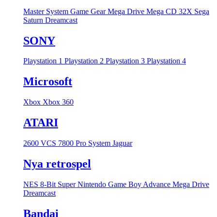
Master System
Game Gear
Mega Drive
Mega CD
32X
Sega
Saturn
Dreamcast
SONY
Playstation 1
Playstation 2
Playstation 3
Playstation 4
Microsoft
Xbox
Xbox 360
ATARI
2600 VCS
7800 Pro System
Jaguar
Nya retrospel
NES 8-Bit
Super Nintendo
Game Boy Advance
Mega Drive
Dreamcast
Bandai