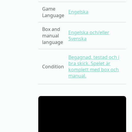
Game
Engelska
Language
Box and
Engelska och/eller
manual
Svenska
language
Begagnad, testad och i
bra skick. Spelet är
Condition
komplett med box och
manual.