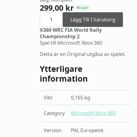
299,00
kr
I lager
●
X360
WRC
Lägg Till I Varukorg
FIA
World
X360 WRC FIA World Rally
Rally
Championship 2
Championship
Spel till Microsoft Xbox 360
2
mängd
Detta är en Original utgåva av spelet.
Ytterligare
information
Vikt
0,165 kg
Category
Microsoft Xbox 360
Version
PAL Europeisk