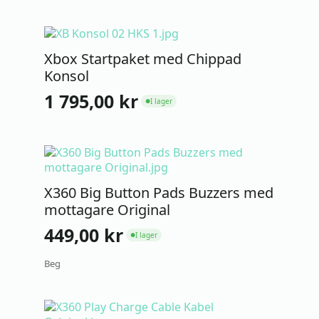
Xbox Startpaket med Chippad
Konsol
1 795,00
kr
I lager
●
X360 Big Button Pads Buzzers med
mottagare Original
449,00
kr
I lager
●
Beg