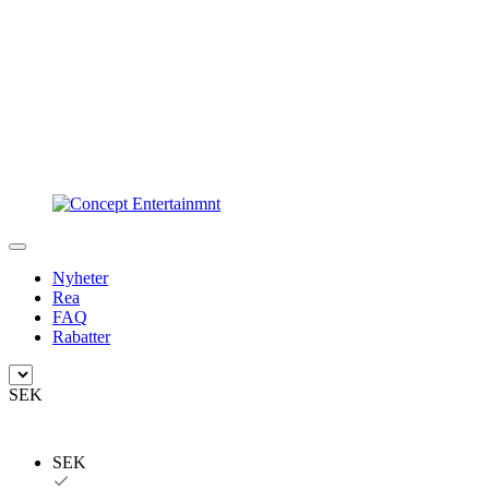
Nyheter
Rea
FAQ
Rabatter
SEK
SEK