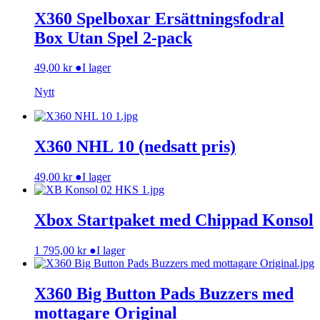
X360 Spelboxar Ersättningsfodral
Box Utan Spel 2-pack
49,00
kr
●
I lager
Nytt
X360 NHL 10 (nedsatt pris)
49,00
kr
●
I lager
Xbox Startpaket med Chippad Konsol
1 795,00
kr
●
I lager
X360 Big Button Pads Buzzers med
mottagare Original