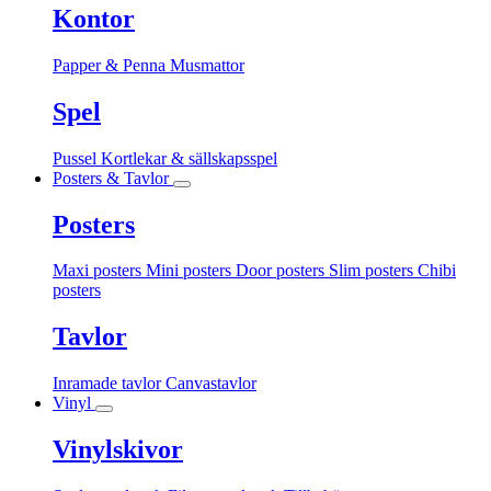
Kontor
Papper & Penna
Musmattor
Spel
Pussel
Kortlekar & sällskapsspel
Posters & Tavlor
Posters
Maxi posters
Mini posters
Door posters
Slim posters
Chibi
posters
Tavlor
Inramade tavlor
Canvastavlor
Vinyl
Vinylskivor