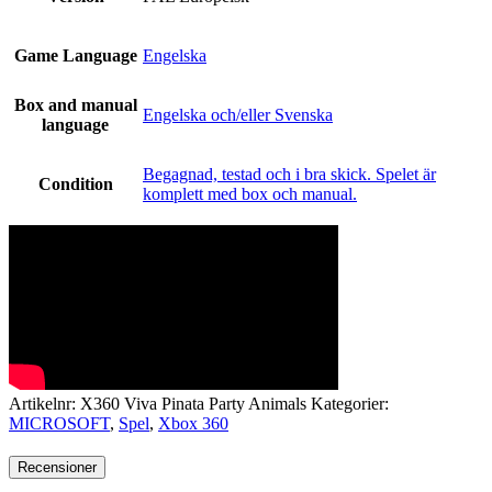
Game Language
Engelska
Box and manual
Engelska och/eller Svenska
language
Begagnad, testad och i bra skick. Spelet är
Condition
komplett med box och manual.
Artikelnr:
X360 Viva Pinata Party Animals
Kategorier:
MICROSOFT
,
Spel
,
Xbox 360
Recensioner