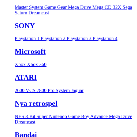
Master System
Game Gear
Mega Drive
Mega CD
32X
Sega
Saturn
Dreamcast
SONY
Playstation 1
Playstation 2
Playstation 3
Playstation 4
Microsoft
Xbox
Xbox 360
ATARI
2600 VCS
7800 Pro System
Jaguar
Nya retrospel
NES 8-Bit
Super Nintendo
Game Boy Advance
Mega Drive
Dreamcast
Bandai