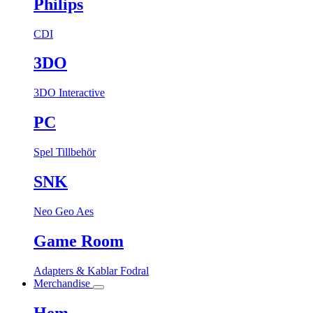
Philips
CDI
3DO
3DO Interactive
PC
Spel
Tillbehör
SNK
Neo Geo Aes
Game Room
Adapters & Kablar
Fodral
Merchandise
Hem