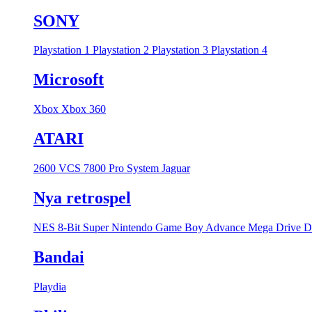
SONY
Playstation 1
Playstation 2
Playstation 3
Playstation 4
Microsoft
Xbox
Xbox 360
ATARI
2600 VCS
7800 Pro System
Jaguar
Nya retrospel
NES 8-Bit
Super Nintendo
Game Boy Advance
Mega Drive
D
Bandai
Playdia