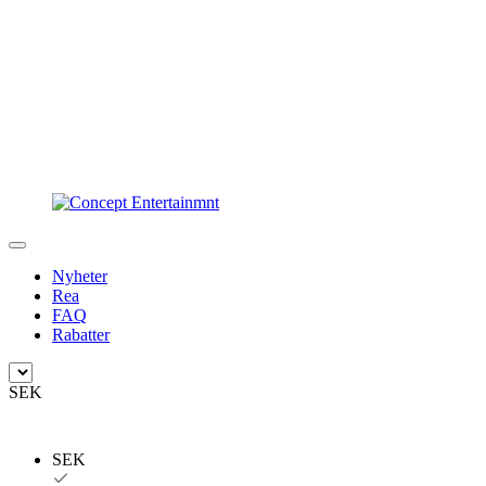
Nyheter
Rea
FAQ
Rabatter
SEK
SEK