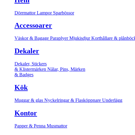
Dörrmattor
Lampor
Sparbössor
Accessoarer
Väskor & Bagage
Paraplyer
Mjukisdjur
Korthållare & plånböc
Dekaler
Dekaler, Stickers
& Klistermärken
Nålar, Pins, Märken
& Badges
Kök
Muggar & glas
Nyckelringar & Flasköppnare
Underlägg
Kontor
Papper & Penna
Musmattor