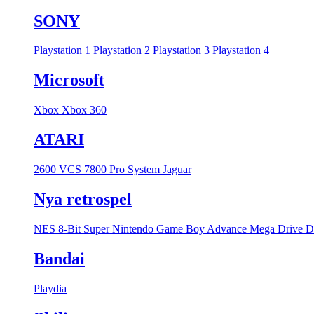
SONY
Playstation 1
Playstation 2
Playstation 3
Playstation 4
Microsoft
Xbox
Xbox 360
ATARI
2600 VCS
7800 Pro System
Jaguar
Nya retrospel
NES 8-Bit
Super Nintendo
Game Boy Advance
Mega Drive
D
Bandai
Playdia