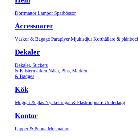
Dörrmattor
Lampor
Sparbössor
Accessoarer
Väskor & Bagage
Paraplyer
Mjukisdjur
Korthållare & plånböc
Dekaler
Dekaler, Stickers
& Klistermärken
Nålar, Pins, Märken
& Badges
Kök
Muggar & glas
Nyckelringar & Flasköppnare
Underlägg
Kontor
Papper & Penna
Musmattor