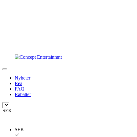
Nyheter
Rea
FAQ
Rabatter
SEK
SEK