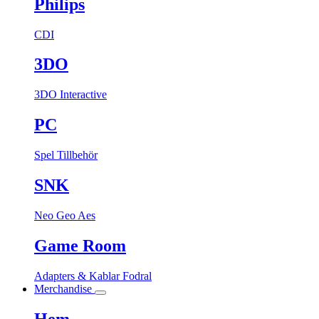
Philips
CDI
3DO
3DO Interactive
PC
Spel
Tillbehör
SNK
Neo Geo Aes
Game Room
Adapters & Kablar
Fodral
Merchandise
Hem