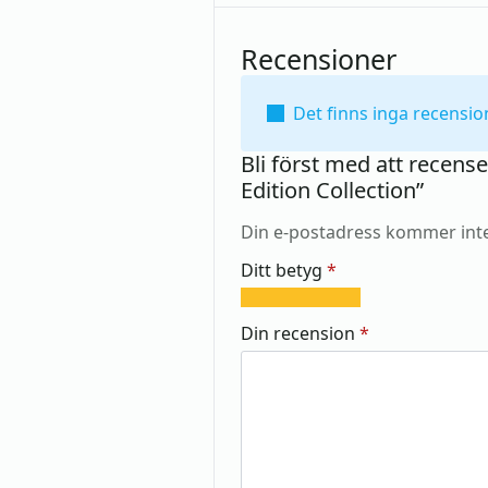
Recensioner
Det finns inga recensio
Bli först med att recens
Edition Collection”
Din e-postadress kommer inte
Ditt betyg
*
1
2
3
4
5
av
av
av
av
av
Din recension
*
5
5
5
5
5
stjärnor
stjärnor
stjärnor
stjärnor
stjärnor