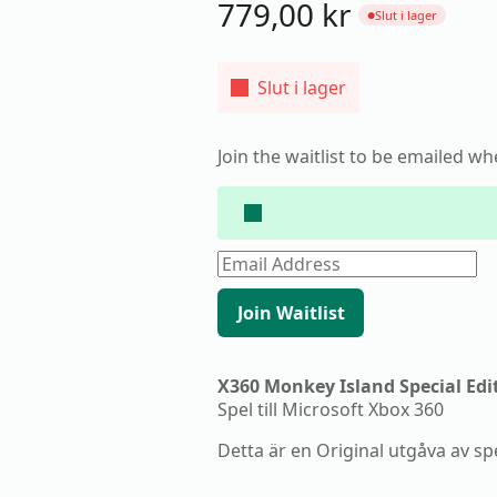
779,00
kr
Slut i lager
●
Slut i lager
Join the waitlist to be emailed w
Enter
your
email
address
Join Waitlist
to
join
the
waitlist
X360 Monkey Island Special Edit
for
Spel till Microsoft Xbox 360
this
product
Detta är en Original utgåva av spe