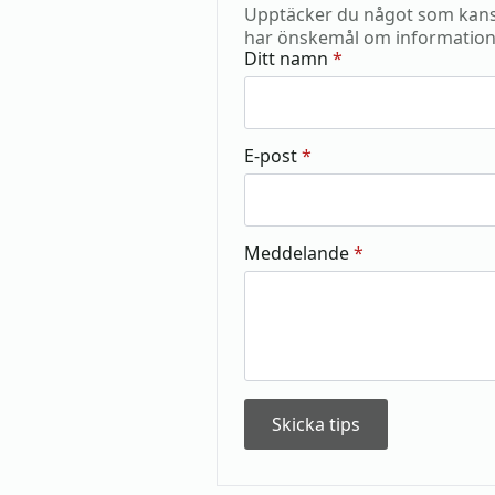
Upptäcker du något som kansk
har önskemål om information
Ditt namn
*
E-post
*
Meddelande
*
Skicka tips