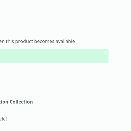
hen this product becomes available
Dismiss
notification
ion Collection
let.