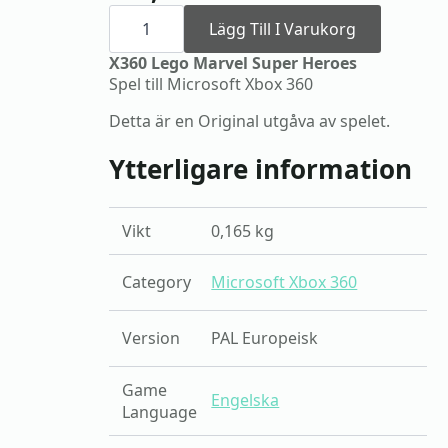
X360
Lego
Lägg Till I Varukorg
Marvel
Super
X360 Lego Marvel Super Heroes
Heroes
Spel till Microsoft Xbox 360
mängd
Detta är en Original utgåva av spelet.
Ytterligare information
Vikt
0,165 kg
Category
Microsoft Xbox 360
Version
PAL Europeisk
Game
Engelska
Language