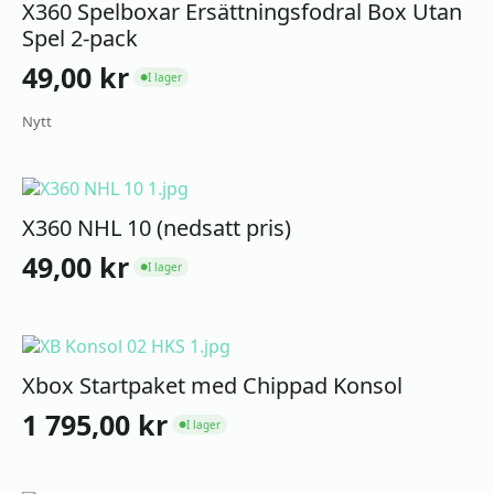
X360 Spelboxar Ersättningsfodral Box Utan
Spel 2-pack
49,00
kr
I lager
●
Nytt
X360 NHL 10 (nedsatt pris)
49,00
kr
I lager
●
Xbox Startpaket med Chippad Konsol
1 795,00
kr
I lager
●