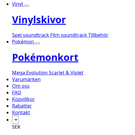
Vinyl
Vinylskivor
Spel soundtrack
Film soundtrack
Tillbehör
Pokémon
Pokémonkort
Mega Evolution
Scarlet & Violet
Varumärken
Om oss
FAQ
Köpvillkor
Rabatter
Kontakt
SEK