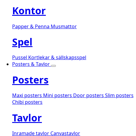
Kontor
Papper & Penna
Musmattor
Spel
Pussel
Kortlekar & sällskapsspel
Posters & Tavlor
Posters
Maxi posters
Mini posters
Door posters
Slim posters
Chibi posters
Tavlor
Inramade tavlor
Canvastavlor