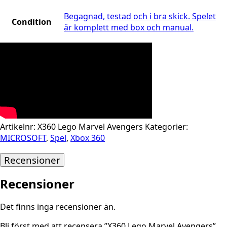
Begagnad, testad och i bra skick. Spelet
Condition
är komplett med box och manual.
Artikelnr:
X360 Lego Marvel Avengers
Kategorier:
MICROSOFT
,
Spel
,
Xbox 360
Recensioner
Recensioner
Det finns inga recensioner än.
Bli först med att recensera ”X360 Lego Marvel Avengers”