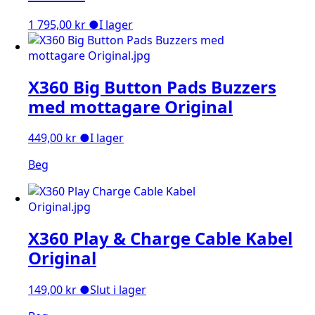
1 795,00
kr
●
I lager
X360 Big Button Pads Buzzers
med mottagare Original
449,00
kr
●
I lager
Beg
X360 Play & Charge Cable Kabel
Original
149,00
kr
●
Slut i lager