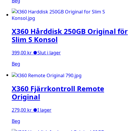
Beg
X360 Hårddisk 250GB Original för
Slim S Konsol
399,00
kr
●
Slut i lager
Beg
X360 Fjärrkontroll Remote
Original
279,00
kr
●
I lager
Beg