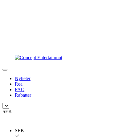
Nyheter
Rea
FAQ
Rabatter
SEK
SEK