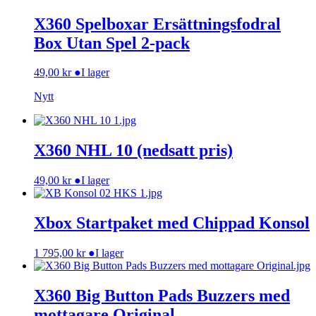
X360 Spelboxar Ersättningsfodral
Box Utan Spel 2-pack
49,00
kr
●
I lager
Nytt
X360 NHL 10 (nedsatt pris)
49,00
kr
●
I lager
Xbox Startpaket med Chippad Konsol
1 795,00
kr
●
I lager
X360 Big Button Pads Buzzers med
mottagare Original