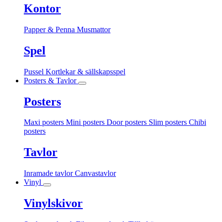
Kontor
Papper & Penna
Musmattor
Spel
Pussel
Kortlekar & sällskapsspel
Posters & Tavlor
Posters
Maxi posters
Mini posters
Door posters
Slim posters
Chibi
posters
Tavlor
Inramade tavlor
Canvastavlor
Vinyl
Vinylskivor