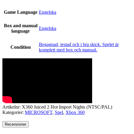
Game Language
Engelska
Box and manual
Engelska
language
Begagnad, testad och i bra skick. Spelet är
Condition
komplett med box och manual.
Artikelnr:
X360 Juiced 2 Hot Import Nights (NTSC/PAL)
Kategorier:
MICROSOFT
,
Spel
,
Xbox 360
Recensioner