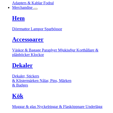
Adapters & Kablar
Fodral
Merchandise
Hem
Dörrmattor
Lampor
Sparbössor
Accessoarer
Väskor & Bagage
Paraplyer
Mjukisdjur
Korthållare &
plånböcker
Klockor
Dekaler
Dekaler, Stickers
& Klistermärken
Nålar, Pins, Märken
& Badges
Kök
Muggar & glas
Nyckelringar & Flasköppnare
Underlägg