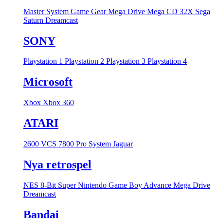
Master System
Game Gear
Mega Drive
Mega CD
32X
Sega
Saturn
Dreamcast
SONY
Playstation 1
Playstation 2
Playstation 3
Playstation 4
Microsoft
Xbox
Xbox 360
ATARI
2600 VCS
7800 Pro System
Jaguar
Nya retrospel
NES 8-Bit
Super Nintendo
Game Boy Advance
Mega Drive
Dreamcast
Bandai