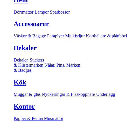
Dörrmattor
Lampor
Sparbössor
Accessoarer
Väskor & Bagage
Paraplyer
Mjukisdjur
Korthållare & plånböc
Dekaler
Dekaler, Stickers
& Klistermärken
Nålar, Pins, Märken
& Badges
Kök
Muggar & glas
Nyckelringar & Flasköppnare
Underlägg
Kontor
Papper & Penna
Musmattor