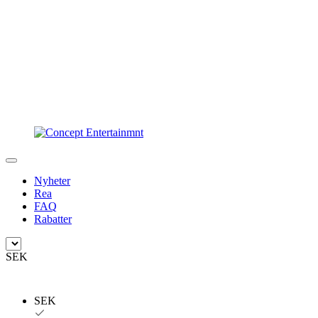
Nyheter
Rea
FAQ
Rabatter
SEK
SEK