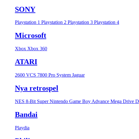
SONY
Playstation 1
Playstation 2
Playstation 3
Playstation 4
Microsoft
Xbox
Xbox 360
ATARI
2600 VCS
7800 Pro System
Jaguar
Nya retrospel
NES 8-Bit
Super Nintendo
Game Boy Advance
Mega Drive
D
Bandai
Playdia