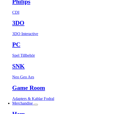
Philips
CDI
3DO
3DO Interactive
PC
Spel
Tillbehör
SNK
Neo Geo Aes
Game Room
Adapters & Kablar
Fodral
Merchandise
Hem