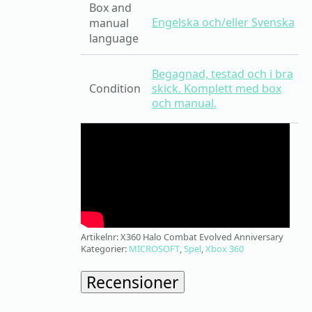
Box and
Engelska och/eller Svenska
manual
language
Begagnad, testad och i bra
Condition
skick. Komplett med box
och manual.
Artikelnr:
X360 Halo Combat Evolved Anniversary
Kategorier:
MICROSOFT
,
Spel
,
Xbox 360
Recensioner