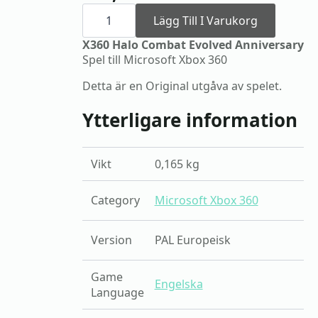
X360
Halo
Lägg Till I Varukorg
Combat
Evolved
X360 Halo Combat Evolved Anniversary
Anniversary
Spel till Microsoft Xbox 360
mängd
Detta är en Original utgåva av spelet.
Ytterligare information
Vikt
0,165 kg
Category
Microsoft Xbox 360
Version
PAL Europeisk
Game
Engelska
Language