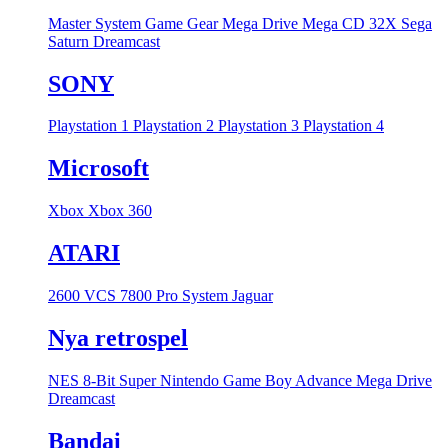
Master System
Game Gear
Mega Drive
Mega CD
32X
Sega
Saturn
Dreamcast
SONY
Playstation 1
Playstation 2
Playstation 3
Playstation 4
Microsoft
Xbox
Xbox 360
ATARI
2600 VCS
7800 Pro System
Jaguar
Nya retrospel
NES 8-Bit
Super Nintendo
Game Boy Advance
Mega Drive
Dreamcast
Bandai