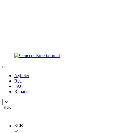
Nyheter
Rea
FAQ
Rabatter
SEK
SEK