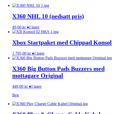
X360 NHL 10 (nedsatt pris)
49,00
kr
●
I lager
Xbox Startpaket med Chippad Konsol
1 795,00
kr
●
I lager
X360 Big Button Pads Buzzers med
mottagare Original
449,00
kr
●
I lager
Beg