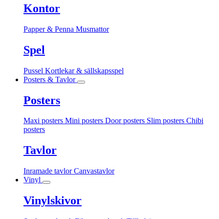
Kontor
Papper & Penna
Musmattor
Spel
Pussel
Kortlekar & sällskapsspel
Posters & Tavlor
Posters
Maxi posters
Mini posters
Door posters
Slim posters
Chibi
posters
Tavlor
Inramade tavlor
Canvastavlor
Vinyl
Vinylskivor