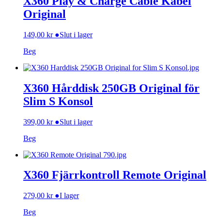
X360 Play & Charge Cable Kabel
Original
149,00
kr
●
Slut i lager
Beg
X360 Hårddisk 250GB Original för
Slim S Konsol
399,00
kr
●
Slut i lager
Beg
X360 Fjärrkontroll Remote Original
279,00
kr
●
I lager
Beg