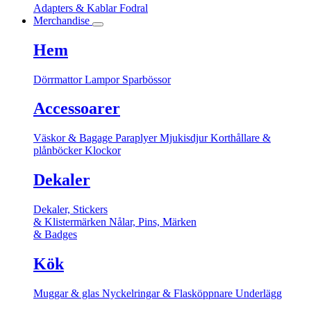
Adapters & Kablar
Fodral
Merchandise
Hem
Dörrmattor
Lampor
Sparbössor
Accessoarer
Väskor & Bagage
Paraplyer
Mjukisdjur
Korthållare &
plånböcker
Klockor
Dekaler
Dekaler, Stickers
& Klistermärken
Nålar, Pins, Märken
& Badges
Kök
Muggar & glas
Nyckelringar & Flasköppnare
Underlägg