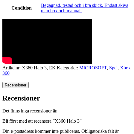
Begagnad, testad och i bra skick. Endast skiva
Condition
utan box och manual.
Artikelnr:
X360 Halo 3, EK
Kategorier:
MICROSOFT
,
Spel
,
Xbox
360
Recensioner
Recensioner
Det finns inga recensioner än.
Bli först med att recensera ”X360 Halo 3”
Din e-postadress kommer inte publiceras.
Obligatoriska fält är