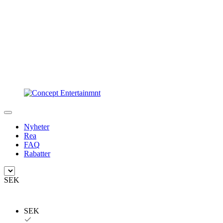
Nyheter
Rea
FAQ
Rabatter
SEK
SEK