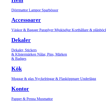
Dörrmattor
Lampor
Sparbössor
Accessoarer
Väskor & Bagage
Paraplyer
Mjukisdjur
Korthållare & plånböc
Dekaler
Dekaler, Stickers
& Klistermärken
Nålar, Pins, Märken
& Badges
Kök
Muggar & glas
Nyckelringar & Flasköppnare
Underlägg
Kontor
Papper & Penna
Musmattor