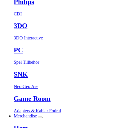
Philips
CDI
3DO
3DO Interactive
PC
Spel
Tillbehör
SNK
Neo Geo Aes
Game Room
Adapters & Kablar
Fodral
Merchandise
Hem