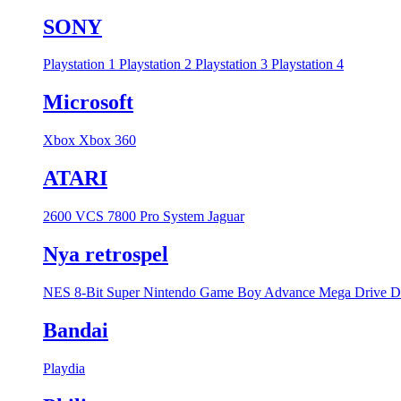
SONY
Playstation 1
Playstation 2
Playstation 3
Playstation 4
Microsoft
Xbox
Xbox 360
ATARI
2600 VCS
7800 Pro System
Jaguar
Nya retrospel
NES 8-Bit
Super Nintendo
Game Boy Advance
Mega Drive
D
Bandai
Playdia