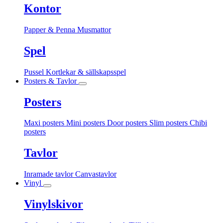
Kontor
Papper & Penna
Musmattor
Spel
Pussel
Kortlekar & sällskapsspel
Posters & Tavlor
Posters
Maxi posters
Mini posters
Door posters
Slim posters
Chibi
posters
Tavlor
Inramade tavlor
Canvastavlor
Vinyl
Vinylskivor