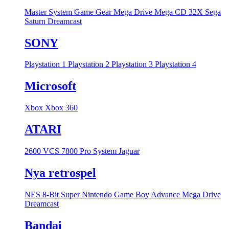
Master System
Game Gear
Mega Drive
Mega CD
32X
Sega
Saturn
Dreamcast
SONY
Playstation 1
Playstation 2
Playstation 3
Playstation 4
Microsoft
Xbox
Xbox 360
ATARI
2600 VCS
7800 Pro System
Jaguar
Nya retrospel
NES 8-Bit
Super Nintendo
Game Boy Advance
Mega Drive
Dreamcast
Bandai