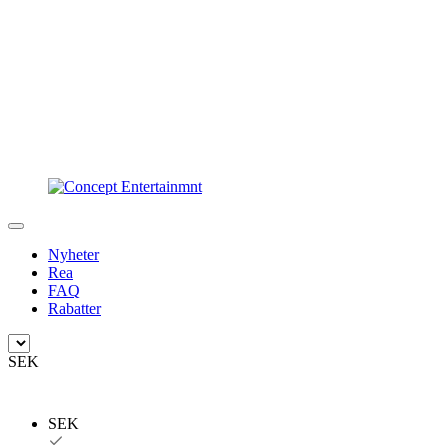
Nyheter
Rea
FAQ
Rabatter
SEK
SEK