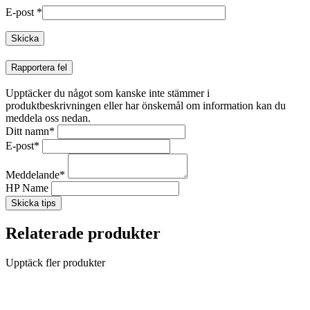
E-post
*
Rapportera fel
Upptäcker du något som kanske inte stämmer i
produktbeskrivningen eller har önskemål om information kan du
meddela oss nedan.
Ditt namn
*
E-post
*
Meddelande
*
HP Name
Skicka tips
Relaterade produkter
Upptäck fler produkter