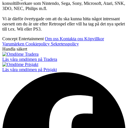
konsoltillverkare som Nintendo, Sega, Sony, Microsoft, Atari, SNK,
3DO, NEC, Philips m.fl.
Vi är därför övertygade om att du ska kunna hitta något intressant
oavsett om du är ute efter Retrospel eller vill ha tag på det nya spelet
till t.ex. Wii eller PS3.
Concept Entertainment
Om oss
Kontakta oss
Köpvillkor
Varumärken
Cookiepolicy
Sekretesspolicy
Handla säkert
Läs våra omdömen på Tradera
Läs våra omdömen på Prisjakt