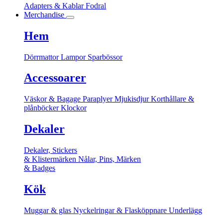
Adapters & Kablar
Fodral
Merchandise
Hem
Dörrmattor
Lampor
Sparbössor
Accessoarer
Väskor & Bagage
Paraplyer
Mjukisdjur
Korthållare &
plånböcker
Klockor
Dekaler
Dekaler, Stickers
& Klistermärken
Nålar, Pins, Märken
& Badges
Kök
Muggar & glas
Nyckelringar & Flasköppnare
Underlägg