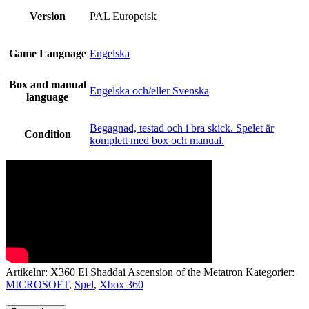
Version
PAL Europeisk
Game Language
Engelska
Box and manual
Engelska och/eller Svenska
language
Begagnad, testad och i bra skick. Spelet är
Condition
komplett med box och manual.
Artikelnr:
X360 El Shaddai Ascension of the Metatron
Kategorier:
MICROSOFT
,
Spel
,
Xbox 360