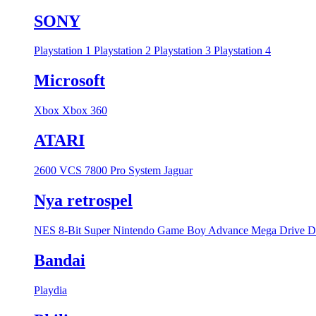
SONY
Playstation 1
Playstation 2
Playstation 3
Playstation 4
Microsoft
Xbox
Xbox 360
ATARI
2600 VCS
7800 Pro System
Jaguar
Nya retrospel
NES 8-Bit
Super Nintendo
Game Boy Advance
Mega Drive
D
Bandai
Playdia