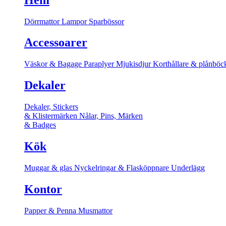
Dörrmattor
Lampor
Sparbössor
Accessoarer
Väskor & Bagage
Paraplyer
Mjukisdjur
Korthållare & plånböc
Dekaler
Dekaler, Stickers
& Klistermärken
Nålar, Pins, Märken
& Badges
Kök
Muggar & glas
Nyckelringar & Flasköppnare
Underlägg
Kontor
Papper & Penna
Musmattor