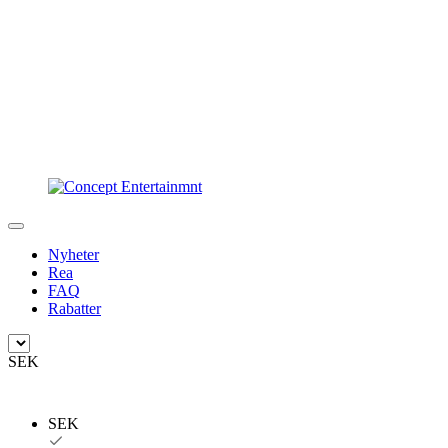
Nyheter
Rea
FAQ
Rabatter
SEK
SEK