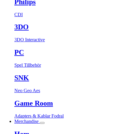
Philips
CDI
3DO
3DO Interactive
PC
Spel
Tillbehör
SNK
Neo Geo Aes
Game Room
Adapters & Kablar
Fodral
Merchandise
Hem