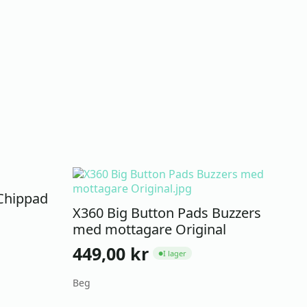
Chippad
X360 Big Button Pads Buzzers
med mottagare Original
449,00
kr
I lager
●
Beg