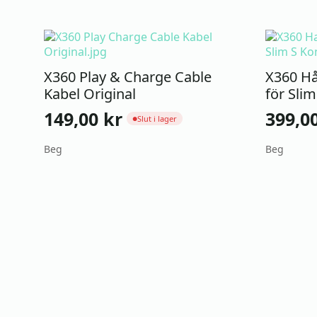
X360 Play & Charge Cable
X360 Hå
Kabel Original
för Sli
149,00
kr
399,0
Slut i lager
●
Beg
Beg