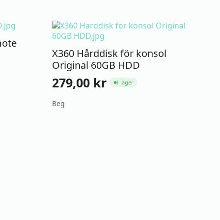
mote
X360 Hårddisk för konsol
Original 60GB HDD
279,00
kr
I lager
●
Beg