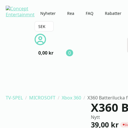
Nyheter
Rea
FAQ
Rabatter
SEK
0,00
kr
0
TV-SPEL
MICROSOFT
Xbox 360
X360 Batterilucka 
X360 B
Nytt
39,00
kr
Sl
●