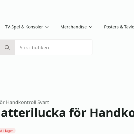
TV-Spel & Konsoler
Merchandise
Posters & Tavl
Search
for:
för Handkontroll Svart
atterilucka för Handko
ut i lager