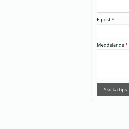
E-post
*
Meddelande
*
Skicka tips