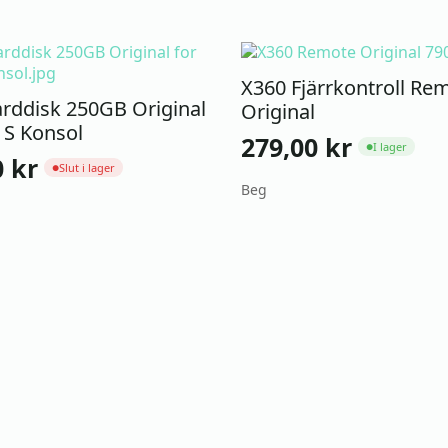
X360 Fjärrkontroll Re
rddisk 250GB Original
Original
m S Konsol
279,00
kr
I lager
●
0
kr
Slut i lager
●
Beg