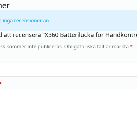
ner
s inga recensioner än.
d att recensera ”X360 Batterilucka för Handkontro
ss kommer inte publiceras.
Obligatoriska fält är märkta
*
*