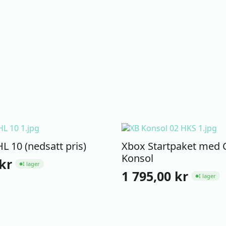
L 10 (nedsatt pris)
Xbox Startpaket med 
Konsol
kr
I lager
●
1 795,00
kr
I lager
●