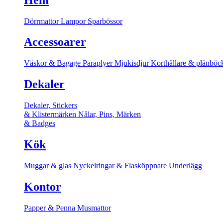
Dörrmattor
Lampor
Sparbössor
Accessoarer
Väskor & Bagage
Paraplyer
Mjukisdjur
Korthållare & plånböc
Dekaler
Dekaler, Stickers
& Klistermärken
Nålar, Pins, Märken
& Badges
Kök
Muggar & glas
Nyckelringar & Flasköppnare
Underlägg
Kontor
Papper & Penna
Musmattor