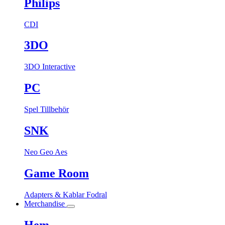
Philips
CDI
3DO
3DO Interactive
PC
Spel
Tillbehör
SNK
Neo Geo Aes
Game Room
Adapters & Kablar
Fodral
Merchandise
Hem