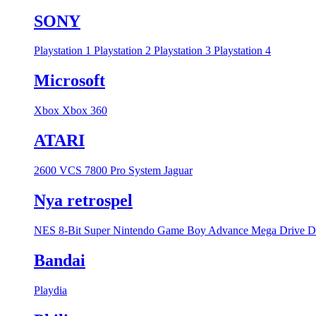
SONY
Playstation 1
Playstation 2
Playstation 3
Playstation 4
Microsoft
Xbox
Xbox 360
ATARI
2600 VCS
7800 Pro System
Jaguar
Nya retrospel
NES 8-Bit
Super Nintendo
Game Boy Advance
Mega Drive
D
Bandai
Playdia