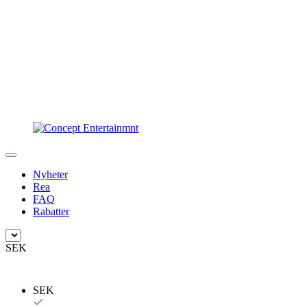
Nyheter
Rea
FAQ
Rabatter
SEK
SEK