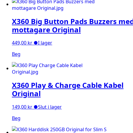
X360 Big Button Pads Buzzers me
mottagare Original
449,00
kr
●
I lager
Beg
X360 Play & Charge Cable Kabel
Original
149,00
kr
●
Slut i lager
Beg