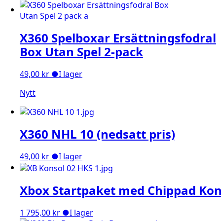
X360 Spelboxar Ersättningsfodral
Box Utan Spel 2-pack
49,00
kr
●
I lager
Nytt
X360 NHL 10 (nedsatt pris)
49,00
kr
●
I lager
Xbox Startpaket med Chippad Kon
1 795,00
kr
●
I lager