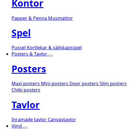
Kontor
Papper & Penna
Musmattor
Spel
Pussel
Kortlekar & sällskapsspel
Posters & Tavlor
Posters
Maxi posters
Mini posters
Door posters
Slim posters
Chibi posters
Tavlor
Inramade tavlor
Canvastavlor
Vinyl