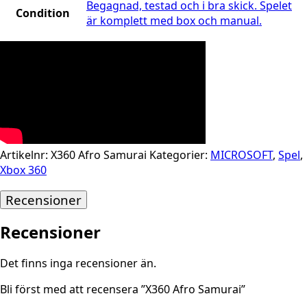
Begagnad, testad och i bra skick. Spelet
Condition
är komplett med box och manual.
Artikelnr:
X360 Afro Samurai
Kategorier:
MICROSOFT
,
Spel
,
Xbox 360
Recensioner
Recensioner
Det finns inga recensioner än.
Bli först med att recensera ”X360 Afro Samurai”