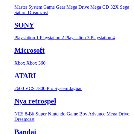
Master System
Game Gear
Mega Drive
Mega CD
32X
Sega
Saturn
Dreamcast
SONY
Playstation 1
Playstation 2
Playstation 3
Playstation 4
Microsoft
Xbox
Xbox 360
ATARI
2600 VCS
7800 Pro System
Jaguar
Nya retrospel
NES 8-Bit
Super Nintendo
Game Boy Advance
Mega Drive
Dreamcast
Bandai