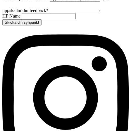
uppskattar din feedback
*
HP Name
Skicka din synpunkt