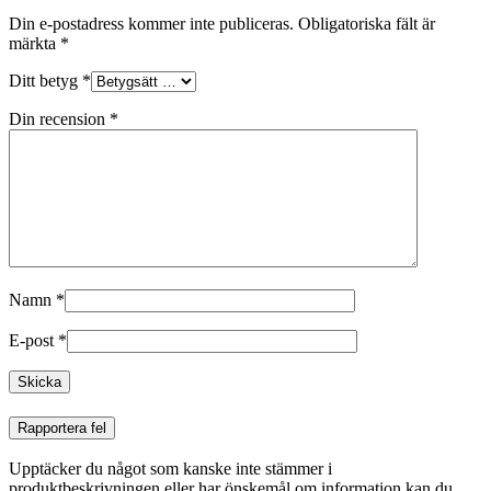
Din e-postadress kommer inte publiceras.
Obligatoriska fält är
märkta
*
Ditt betyg
*
Din recension
*
Namn
*
E-post
*
Rapportera fel
Upptäcker du något som kanske inte stämmer i
produktbeskrivningen eller har önskemål om information kan du