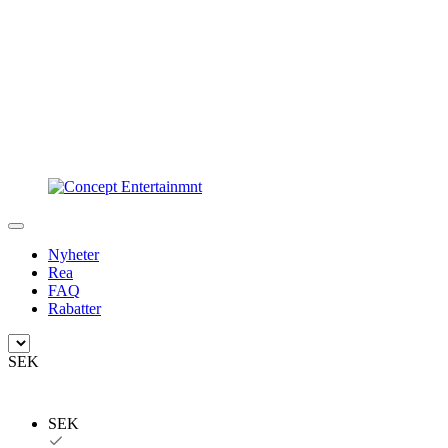
Nyheter
Rea
FAQ
Rabatter
SEK
SEK