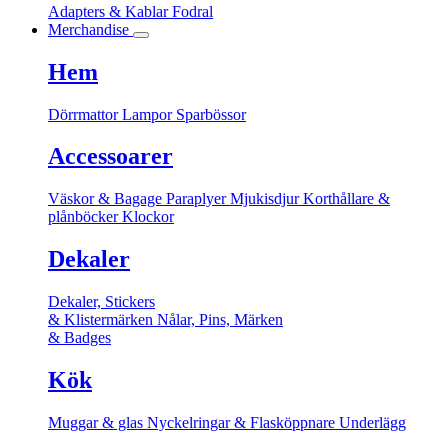
Adapters & Kablar
Fodral
Merchandise
Hem
Dörrmattor
Lampor
Sparbössor
Accessoarer
Väskor & Bagage
Paraplyer
Mjukisdjur
Korthållare &
plånböcker
Klockor
Dekaler
Dekaler, Stickers
& Klistermärken
Nålar, Pins, Märken
& Badges
Kök
Muggar & glas
Nyckelringar & Flasköppnare
Underlägg