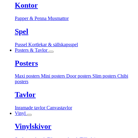
Kontor
Papper & Penna
Musmattor
Spel
Pussel
Kortlekar & sällskapsspel
Posters & Tavlor
Posters
Maxi posters
Mini posters
Door posters
Slim posters
Chibi
posters
Tavlor
Inramade tavlor
Canvastavlor
Vinyl
Vinylskivor