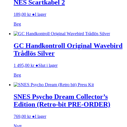
NES Scartkabel 2
189,00
kr
●
I lager
Beg
GC Handkontroll Original Wavebird
Trådlös Silver
1 495,00
kr
●
Slut i lager
Beg
SNES Psycho Dream Collector’s
Edition (Retro-bit PRE-ORDER)
769,00
kr
●
I lager
Nytt