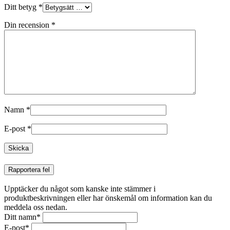
Ditt betyg
*
Din recension
*
Namn
*
E-post
*
Rapportera fel
Upptäcker du något som kanske inte stämmer i
produktbeskrivningen eller har önskemål om information kan du
meddela oss nedan.
Ditt namn
*
E-post
*