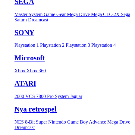
SEGA
Master System
Game Gear
Mega Drive
Mega CD
32X
Sega
Saturn
Dreamcast
SONY
Playstation 1
Playstation 2
Playstation 3
Playstation 4
Microsoft
Xbox
Xbox 360
ATARI
2600 VCS
7800 Pro System
Jaguar
Nya retrospel
NES 8-Bit
Super Nintendo
Game Boy Advance
Mega Drive
Dreamcast