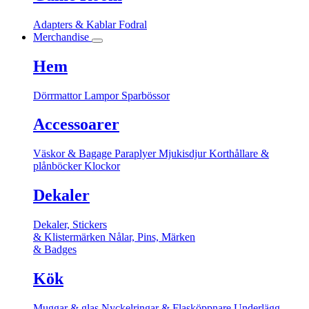
Adapters & Kablar
Fodral
Merchandise
Hem
Dörrmattor
Lampor
Sparbössor
Accessoarer
Väskor & Bagage
Paraplyer
Mjukisdjur
Korthållare &
plånböcker
Klockor
Dekaler
Dekaler, Stickers
& Klistermärken
Nålar, Pins, Märken
& Badges
Kök
Muggar & glas
Nyckelringar & Flasköppnare
Underlägg