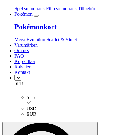
Spel soundtrack
Film soundtrack
Tillbehör
Pokémon
Pokémonkort
Mega Evolution
Scarlet & Violet
Varumärken
Om oss
FAQ
Köpvillkor
Rabatter
Kontakt
SEK
SEK
USD
EUR