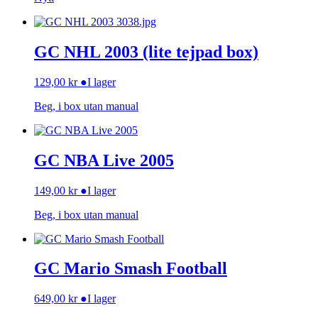
GC NHL 2003 (lite tejpad box)
129,00
kr
●
I lager
Beg, i box utan manual
GC NBA Live 2005
149,00
kr
●
I lager
Beg, i box utan manual
GC Mario Smash Football
649,00
kr
●
I lager