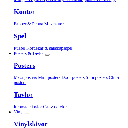
Kontor
Papper & Penna
Musmattor
Spel
Pussel
Kortlekar & sällskapsspel
Posters & Tavlor
Posters
Maxi posters
Mini posters
Door posters
Slim posters
Chibi
posters
Tavlor
Inramade tavlor
Canvastavlor
Vinyl
Vinylskivor