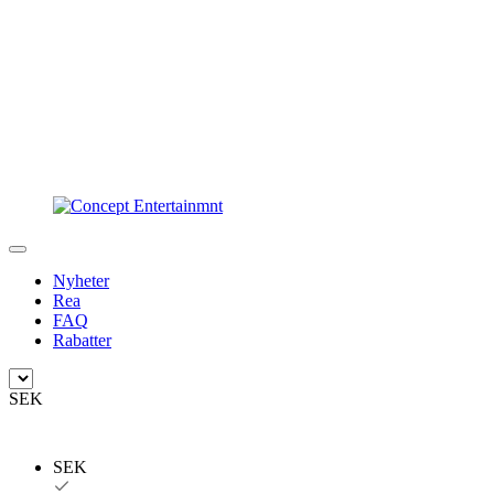
Nyheter
Rea
FAQ
Rabatter
SEK
SEK