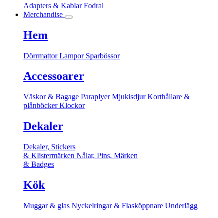
Adapters & Kablar
Fodral
Merchandise
Hem
Dörrmattor
Lampor
Sparbössor
Accessoarer
Väskor & Bagage
Paraplyer
Mjukisdjur
Korthållare &
plånböcker
Klockor
Dekaler
Dekaler, Stickers
& Klistermärken
Nålar, Pins, Märken
& Badges
Kök
Muggar & glas
Nyckelringar & Flasköppnare
Underlägg