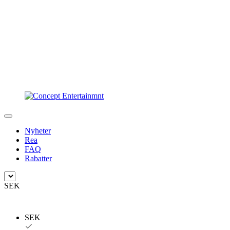
Nyheter
Rea
FAQ
Rabatter
SEK
SEK