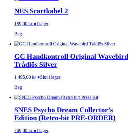
NES Scartkabel 2
189,00
kr
●
I lager
Beg
GC Handkontroll Original Wavebird
Trådlös Silver
1 495,00
kr
●
Slut i lager
Beg
SNES Psycho Dream Collector’s
Edition (Retro-bit PRE-ORDER)
769,00
kr
●
I lager