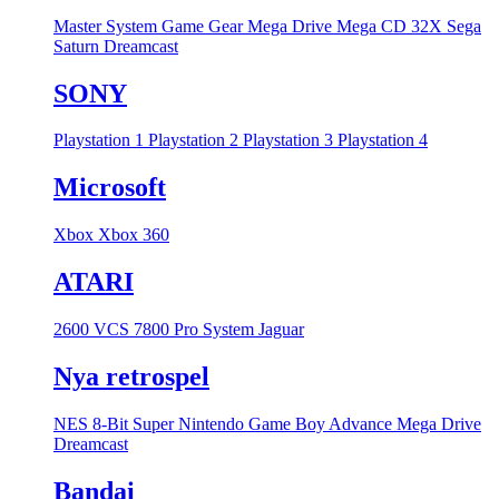
Master System
Game Gear
Mega Drive
Mega CD
32X
Sega
Saturn
Dreamcast
SONY
Playstation 1
Playstation 2
Playstation 3
Playstation 4
Microsoft
Xbox
Xbox 360
ATARI
2600 VCS
7800 Pro System
Jaguar
Nya retrospel
NES 8-Bit
Super Nintendo
Game Boy Advance
Mega Drive
Dreamcast
Bandai