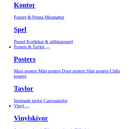
Kontor
Papper & Penna
Musmattor
Spel
Pussel
Kortlekar & sällskapsspel
Posters & Tavlor
Posters
Maxi posters
Mini posters
Door posters
Slim posters
Chibi
posters
Tavlor
Inramade tavlor
Canvastavlor
Vinyl
Vinylskivor