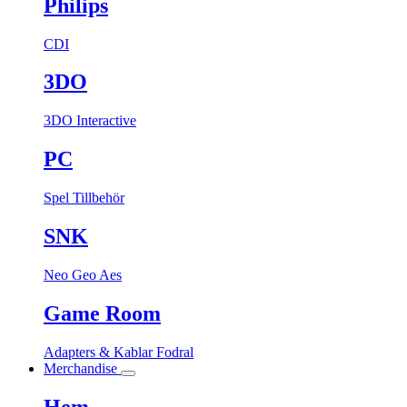
Philips
CDI
3DO
3DO Interactive
PC
Spel
Tillbehör
SNK
Neo Geo Aes
Game Room
Adapters & Kablar
Fodral
Merchandise
Hem