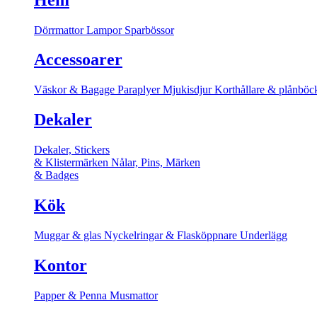
Dörrmattor
Lampor
Sparbössor
Accessoarer
Väskor & Bagage
Paraplyer
Mjukisdjur
Korthållare & plånböc
Dekaler
Dekaler, Stickers
& Klistermärken
Nålar, Pins, Märken
& Badges
Kök
Muggar & glas
Nyckelringar & Flasköppnare
Underlägg
Kontor
Papper & Penna
Musmattor