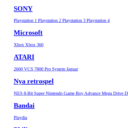
SONY
Playstation 1
Playstation 2
Playstation 3
Playstation 4
Microsoft
Xbox
Xbox 360
ATARI
2600 VCS
7800 Pro System
Jaguar
Nya retrospel
NES 8-Bit
Super Nintendo
Game Boy Advance
Mega Drive
D
Bandai
Playdia