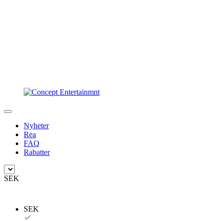
Nyheter
Rea
FAQ
Rabatter
SEK
SEK