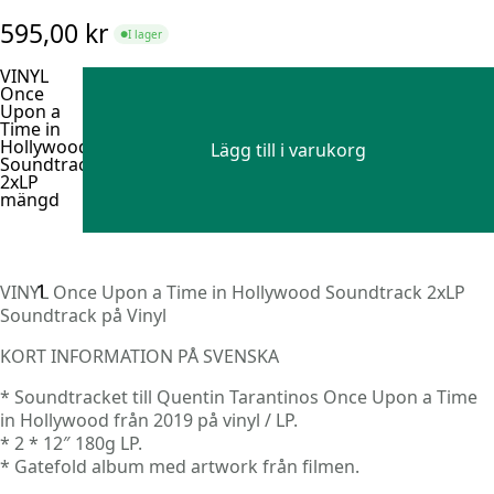
595,00
kr
I lager
●
VINYL
Once
Upon a
Time in
Hollywood
Lägg till i varukorg
Soundtrack
2xLP
mängd
VINYL Once Upon a Time in Hollywood Soundtrack 2xLP
Soundtrack på Vinyl
KORT INFORMATION PÅ SVENSKA
* Soundtracket till Quentin Tarantinos Once Upon a Time
in Hollywood från 2019 på vinyl / LP.
* 2 * 12″ 180g LP.
* Gatefold album med artwork från filmen.