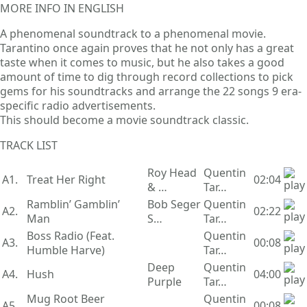
MORE INFO IN ENGLISH
A phenomenal soundtrack to a phenomenal movie.
Tarantino once again proves that he not only has a great
taste when it comes to music, but he also takes a good
amount of time to dig through record collections to pick
gems for his soundtracks and arrange the 22 songs 9 era-
specific radio advertisements.
This should become a movie soundtrack classic.
TRACK LIST
Roy Head
Quentin
A1.
Treat Her Right
02:04
& …
Tar…
Ramblin’ Gamblin’
Bob Seger
Quentin
A2.
02:22
Man
S…
Tar…
Boss Radio (Feat.
Quentin
A3.
00:08
Humble Harve)
Tar…
Deep
Quentin
A4.
Hush
04:00
Purple
Tar…
Mug Root Beer
Quentin
A5.
00:08