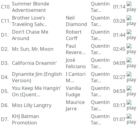
Summer Blonde
Quentin
C10.
01:14
Advertisement
Tar…
Brother Love’s
Neil
Quentin
C11.
03:26
Traveling Salv…
Diamond
Tar…
Don’t Chase Me
Robert
Quentin
D1.
01:44
Around
Corff
Tar…
Paul
Quentin
D2.
Mr. Sun, Mr. Moon
02:45
Revere…
Tar…
José
Quentin
D3.
California Dreamin’
04:09
Feliciano
Tar…
Dynamite Jim (English
I Cantori
Quentin
D4.
02:27
Version)
M…
Tar…
You Keep Me Hangin’
Vanilla
Quentin
D5.
04:59
On (Quent…
Fudge
Tar…
Maurice
Quentin
D6.
Miss Lilly Langtry
03:13
Jarre
Tar…
KHJ Batman
Quentin
D7.
01:07
Promotion
Tar…