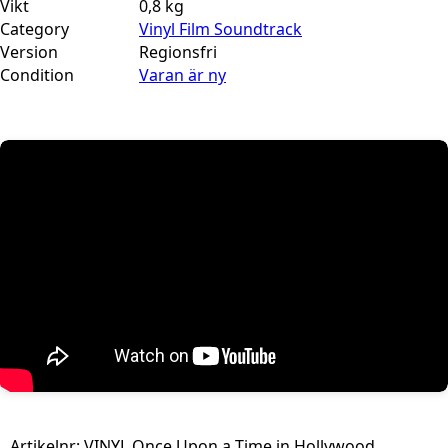
Vikt
0,8 kg
Category
Vinyl Film Soundtrack
Version
Regionsfri
Condition
Varan är ny
Artikelnr:
VINYL Once Upon a Time in Hollywood