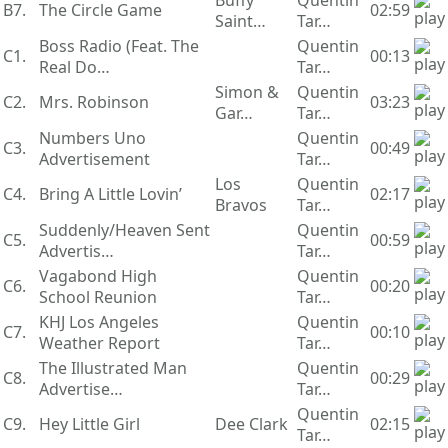
Buffy
Quentin
B7.
The Circle Game
02:59
Saint…
Tar…
Boss Radio (Feat. The
Quentin
C1.
00:13
Real Do…
Tar…
Simon &
Quentin
C2.
Mrs. Robinson
03:23
Gar…
Tar…
Numbers Uno
Quentin
C3.
00:49
Advertisement
Tar…
Los
Quentin
C4.
Bring A Little Lovin’
02:17
Bravos
Tar…
Suddenly/Heaven Sent
Quentin
C5.
00:59
Advertis…
Tar…
Vagabond High
Quentin
C6.
00:20
School Reunion
Tar…
KHJ Los Angeles
Quentin
C7.
00:10
Weather Report
Tar…
The Illustrated Man
Quentin
C8.
00:29
Advertise…
Tar…
Quentin
C9.
Hey Little Girl
Dee Clark
02:15
Tar…