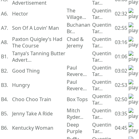
Advertisement
Tar…
The
Quentin
A6.
Hector
02:32
Village…
Tar…
Buchanan
Quentin
A7.
Son Of A Lovin’ Man
02:55
Br…
Tar…
Paxton Quigley’s Had
Chad &
Quentin
A8.
03:16
The Course
Jeremy
Tar…
Tanya’s Tanning Butter
Quentin
B1.
01:06
Advert…
Tar…
Paul
Quentin
B2.
Good Thing
03:02
Revere…
Tar…
Paul
Quentin
B3.
Hungry
02:53
Revere…
Tar…
Quentin
B4.
Choo Choo Train
Box Tops
02:50
Tar…
Mitch
Quentin
B5.
Jenny Take A Ride
03:35
Ryder…
Tar…
Deep
Quentin
B6.
Kentucky Woman
04:45
Purple
Tar…