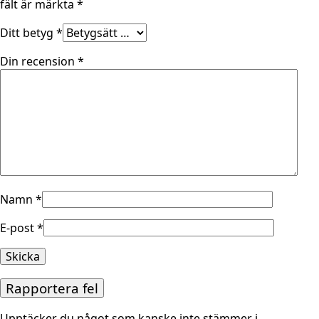
fält är märkta
*
Ditt betyg
*
Din recension
*
Namn
*
E-post
*
Rapportera fel
Upptäcker du något som kanske inte stämmer i