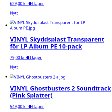
629,00
kr
●
I lager
Nytt
VINYL Skyddsplast Transparent
för LP Album PE 10-pack
79,00
kr
●
I lager
Nytt
VINYL Ghostbusters 2 Soundtrack
(Pink Splatter)
549,00
kr
●
I lager