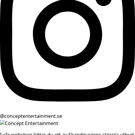
@conceptentertainment.se
I vår webshop hittar du ett av Skandinaviens största utbud