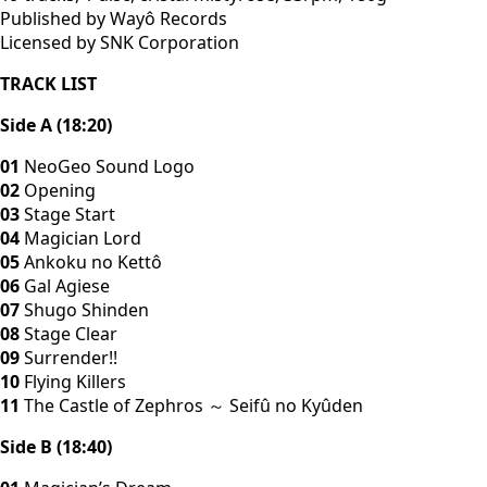
Published by Wayô Records
Licensed by SNK Corporation
TRACK LIST
Side A (18:20)
01
NeoGeo Sound Logo
02
Opening
03
Stage Start
04
Magician Lord
05
Ankoku no Kettô
06
Gal Agiese
07
Shugo Shinden
08
Stage Clear
09
Surrender!!
10
Flying Killers
11
The Castle of Zephros ～ Seifû no Kyûden
Side B (18:40)