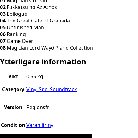
01
Magician’s Dream
02
Fukkatsu no Az Athos
03
Epilogue
04
The Great Gate of Granada
05
Unfinished Man
06
Ranking
07
Game Over
08
Magician Lord Wayô Piano Collection
Ytterligare information
Vikt
0,55 kg
Category
Vinyl Spel Soundtrack
Version
Regionsfri
Condition
Varan är ny