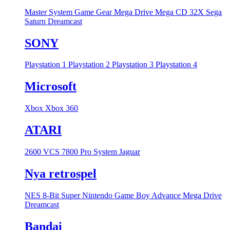
Master System
Game Gear
Mega Drive
Mega CD
32X
Sega
Saturn
Dreamcast
SONY
Playstation 1
Playstation 2
Playstation 3
Playstation 4
Microsoft
Xbox
Xbox 360
ATARI
2600 VCS
7800 Pro System
Jaguar
Nya retrospel
NES 8-Bit
Super Nintendo
Game Boy Advance
Mega Drive
Dreamcast
Bandai