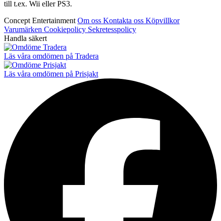
till t.ex. Wii eller PS3.
Concept Entertainment
Om oss
Kontakta oss
Köpvillkor
Varumärken
Cookiepolicy
Sekretesspolicy
Handla säkert
Läs våra omdömen på Tradera
Läs våra omdömen på Prisjakt