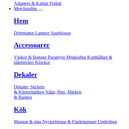
Adapters & Kablar
Fodral
Merchandise
Hem
Dörrmattor
Lampor
Sparbössor
Accessoarer
Väskor & Bagage
Paraplyer
Mjukisdjur
Korthållare &
plånböcker
Klockor
Dekaler
Dekaler, Stickers
& Klistermärken
Nålar, Pins, Märken
& Badges
Kök
Muggar & glas
Nyckelringar & Flasköppnare
Underlägg