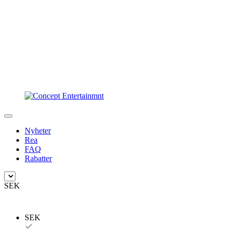
Nyheter
Rea
FAQ
Rabatter
SEK
SEK