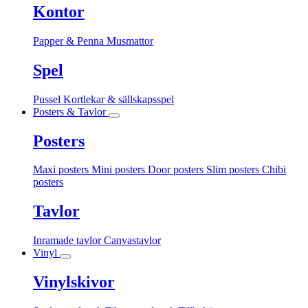
Kontor
Papper & Penna
Musmattor
Spel
Pussel
Kortlekar & sällskapsspel
Posters & Tavlor
Posters
Maxi posters
Mini posters
Door posters
Slim posters
Chibi
posters
Tavlor
Inramade tavlor
Canvastavlor
Vinyl
Vinylskivor