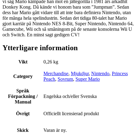
vi såg Mario kämpade han mot en jättegorilla i 1981 års arkadhit
Donkey Kong. Då kände vi honom bara som ”Jumpman”. Sedan
dess har Mario gått vidare till att inte bara definiera Nintendo, utan
för många hela spelindustrin. Sedan det tidiga 80-talet har Mario
gjort karriär på Nintendo NES 8-Bit, Super Nintendo, Nintendo 64,
Gamecube, Wii och så småningom på de senaste konsolerna Wii U
och Switch. En minst sagt gedigen CV!
Ytterligare information
Vikt
0,26 kg
Merchandise
,
Mjukdjur
,
Nintendo
,
Princess
Category
Peach
,
Sovrum
,
Super Mario
Språk
Förpackning /
Engelska och/eller Svenska
Manual
Övrigt
Officiellt licensierad produkt
Skick
Varan är ny.