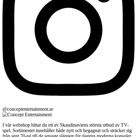
@conceptentertainment.se
I vår webshop hittar du ett av Skandinaviens största utbud av TV-
spel. Sortimentet innehåller både nytt och begagnat och sträcker sig
från sent 70-tal till de senaste släppen för dagens moderna konsoler.