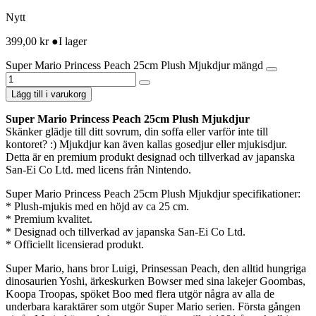
Nytt
399,00
kr
●
I lager
Super Mario Princess Peach 25cm Plush Mjukdjur mängd
Lägg till i varukorg
Super Mario Princess Peach 25cm Plush Mjukdjur
Skänker glädje till ditt sovrum, din soffa eller varför inte till
kontoret? :) Mjukdjur kan även kallas gosedjur eller mjukisdjur.
Detta är en premium produkt designad och tillverkad av japanska
San-Ei Co Ltd. med licens från Nintendo.
Super Mario Princess Peach 25cm Plush Mjukdjur specifikationer:
* Plush-mjukis med en höjd av ca 25 cm.
* Premium kvalitet.
* Designad och tillverkad av japanska San-Ei Co Ltd.
* Officiellt licensierad produkt.
Super Mario, hans bror Luigi, Prinsessan Peach, den alltid hungriga
dinosaurien Yoshi, ärkeskurken Bowser med sina lakejer Goombas,
Koopa Troopas, spöket Boo med flera utgör några av alla de
underbara karaktärer som utgör Super Mario serien. Första gången