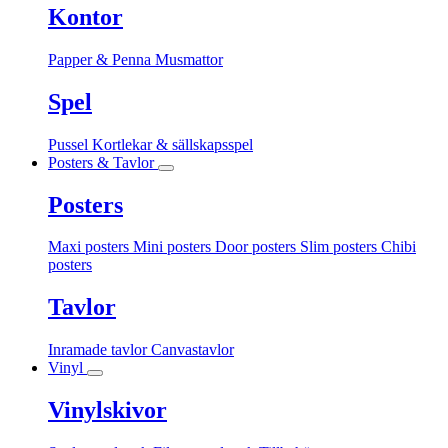
Kontor
Papper & Penna
Musmattor
Spel
Pussel
Kortlekar & sällskapsspel
Posters & Tavlor
Posters
Maxi posters
Mini posters
Door posters
Slim posters
Chibi
posters
Tavlor
Inramade tavlor
Canvastavlor
Vinyl
Vinylskivor