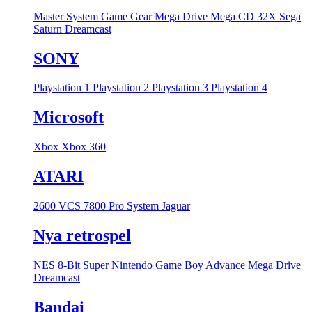
Master System
Game Gear
Mega Drive
Mega CD
32X
Sega
Saturn
Dreamcast
SONY
Playstation 1
Playstation 2
Playstation 3
Playstation 4
Microsoft
Xbox
Xbox 360
ATARI
2600 VCS
7800 Pro System
Jaguar
Nya retrospel
NES 8-Bit
Super Nintendo
Game Boy Advance
Mega Drive
Dreamcast
Bandai