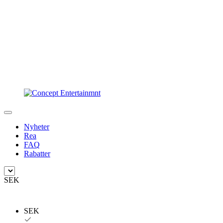
Nyheter
Rea
FAQ
Rabatter
SEK
SEK