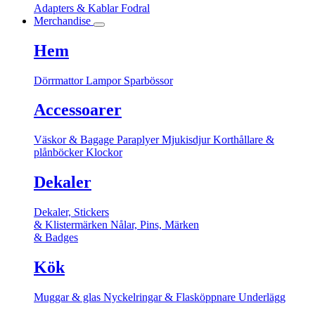
Adapters & Kablar
Fodral
Merchandise
Hem
Dörrmattor
Lampor
Sparbössor
Accessoarer
Väskor & Bagage
Paraplyer
Mjukisdjur
Korthållare &
plånböcker
Klockor
Dekaler
Dekaler, Stickers
& Klistermärken
Nålar, Pins, Märken
& Badges
Kök
Muggar & glas
Nyckelringar & Flasköppnare
Underlägg