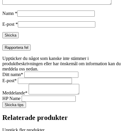
Namn
*
E-post
*
Rapportera fel
Upptäcker du något som kanske inte stämmer i
produktbeskrivningen eller har önskemål om information kan du
meddela oss nedan.
Ditt namn
*
E-post
*
Meddelande
*
HP Name
Skicka tips
Relaterade produkter
Upptäck fler produkter