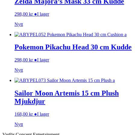
Zelda Majora’s Mask 33 cm Kudde
298,00
kr
●
I lager
Nytt
Pokemon Pikachu Head 30 cm Kudde
298,00
kr
●
I lager
Nytt
Sailor Moon Artemis 15 cm Plush
Mjukdjur
168,00
kr
●
I lager
Nytt
Varför Concept Entertainment