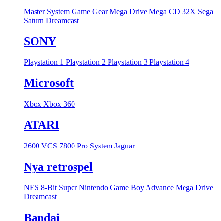
Master System
Game Gear
Mega Drive
Mega CD
32X
Sega
Saturn
Dreamcast
SONY
Playstation 1
Playstation 2
Playstation 3
Playstation 4
Microsoft
Xbox
Xbox 360
ATARI
2600 VCS
7800 Pro System
Jaguar
Nya retrospel
NES 8-Bit
Super Nintendo
Game Boy Advance
Mega Drive
Dreamcast
Bandai