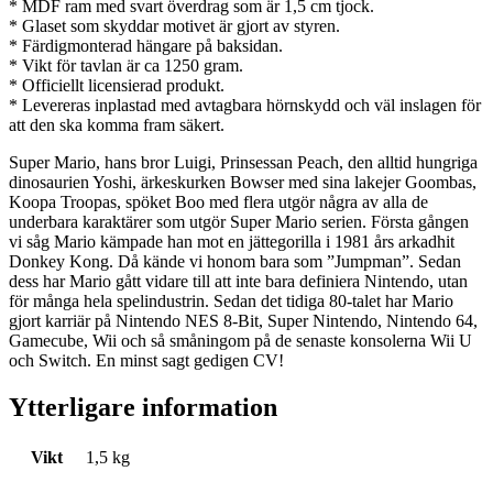
* MDF ram med svart överdrag som är 1,5 cm tjock.
* Glaset som skyddar motivet är gjort av styren.
* Färdigmonterad hängare på baksidan.
* Vikt för tavlan är ca 1250 gram.
* Officiellt licensierad produkt.
* Levereras inplastad med avtagbara hörnskydd och väl inslagen för
att den ska komma fram säkert.
Super Mario, hans bror Luigi, Prinsessan Peach, den alltid hungriga
dinosaurien Yoshi, ärkeskurken Bowser med sina lakejer Goombas,
Koopa Troopas, spöket Boo med flera utgör några av alla de
underbara karaktärer som utgör Super Mario serien. Första gången
vi såg Mario kämpade han mot en jättegorilla i 1981 års arkadhit
Donkey Kong. Då kände vi honom bara som ”Jumpman”. Sedan
dess har Mario gått vidare till att inte bara definiera Nintendo, utan
för många hela spelindustrin. Sedan det tidiga 80-talet har Mario
gjort karriär på Nintendo NES 8-Bit, Super Nintendo, Nintendo 64,
Gamecube, Wii och så småningom på de senaste konsolerna Wii U
och Switch. En minst sagt gedigen CV!
Ytterligare information
Vikt
1,5 kg