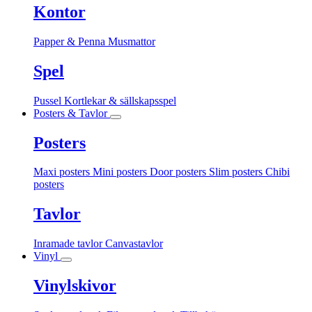
Kontor
Papper & Penna
Musmattor
Spel
Pussel
Kortlekar & sällskapsspel
Posters & Tavlor
Posters
Maxi posters
Mini posters
Door posters
Slim posters
Chibi
posters
Tavlor
Inramade tavlor
Canvastavlor
Vinyl
Vinylskivor