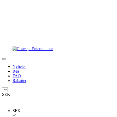
Nyheter
Rea
FAQ
Rabatter
SEK
SEK