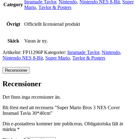
Inramade Tavlor
,
Nintendo
,
Nintendo NES 8-Bit
,
Super
Category
Mario
,
Tavlor & Posters
Övrigt
Officiellt licensierad produkt
Skick
Varan är ny.
Artikelnr:
FP11296P
Kategorier:
Inramade Tavlor
,
Nintendo
,
Nintendo NES 8-Bit
,
Super Mario
,
Tavlor & Posters
Recensioner
Recensioner
Det finns inga recensioner än.
Bli först med att recensera ”Super Mario Bros 3 NES Cover
Inramad Tavla 30*40cm”
Din e-postadress kommer inte publiceras.
Obligatoriska fält är
märkta
*