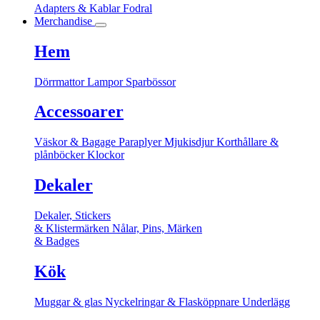
Adapters & Kablar
Fodral
Merchandise
Hem
Dörrmattor
Lampor
Sparbössor
Accessoarer
Väskor & Bagage
Paraplyer
Mjukisdjur
Korthållare &
plånböcker
Klockor
Dekaler
Dekaler, Stickers
& Klistermärken
Nålar, Pins, Märken
& Badges
Kök
Muggar & glas
Nyckelringar & Flasköppnare
Underlägg