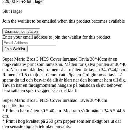
329,00
kr
●
Slut i lager
Slut i lager
Join the waitlist to be emailed when this product becomes available
Dismiss notification
Enter your email address to join the waitlist for this product
Join Waitlist
Super Mario Bros 3 NES Cover Inramad Tavla 30*40cm är en
högkvalitativ print som ramats in. Måtten för själva printen är 30*40
cm. När man inkluderar ramen så är måtten för tavlan 34,5*44,5 cm.
Ramen är 1,5 cm tjock. Genom att köpa en färdiginramad tavla så
sparar du tid och besvär då allt är klart när den kommer hem till dig.
Tavlan har en färdigmonterad hängare på baksidan så du behöver
bara sätta en spik i väggen så är det klart!
Super Mario Bros 3 NES Cover Inramad Tavla 30*40cm
specifikationer:
* Printen har måtten 30 * 40 cm. Med ram så är måtten 34,5 * 44,5
cm.
* Print i hög kvalitet på 250 gsm papper som ser riktigt bra ut där
den senaste digitala tekniken använts.