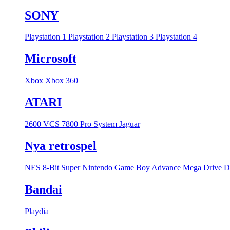
SONY
Playstation 1
Playstation 2
Playstation 3
Playstation 4
Microsoft
Xbox
Xbox 360
ATARI
2600 VCS
7800 Pro System
Jaguar
Nya retrospel
NES 8-Bit
Super Nintendo
Game Boy Advance
Mega Drive
D
Bandai
Playdia