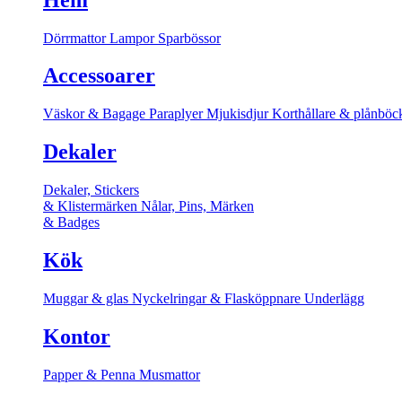
Dörrmattor
Lampor
Sparbössor
Accessoarer
Väskor & Bagage
Paraplyer
Mjukisdjur
Korthållare & plånböc
Dekaler
Dekaler, Stickers
& Klistermärken
Nålar, Pins, Märken
& Badges
Kök
Muggar & glas
Nyckelringar & Flasköppnare
Underlägg
Kontor
Papper & Penna
Musmattor