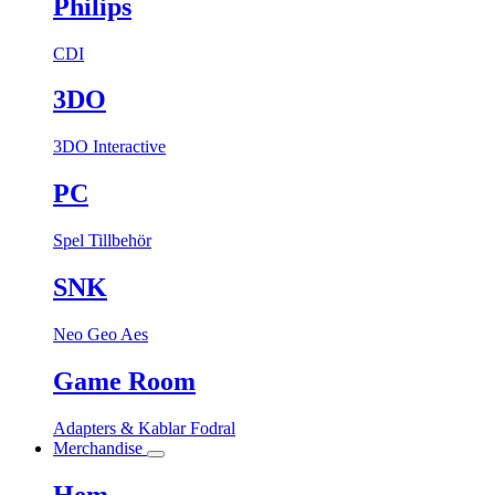
Philips
CDI
3DO
3DO Interactive
PC
Spel
Tillbehör
SNK
Neo Geo Aes
Game Room
Adapters & Kablar
Fodral
Merchandise
Hem