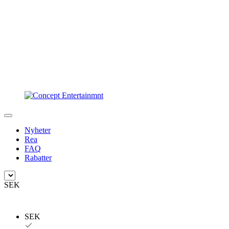
Nyheter
Rea
FAQ
Rabatter
SEK
SEK