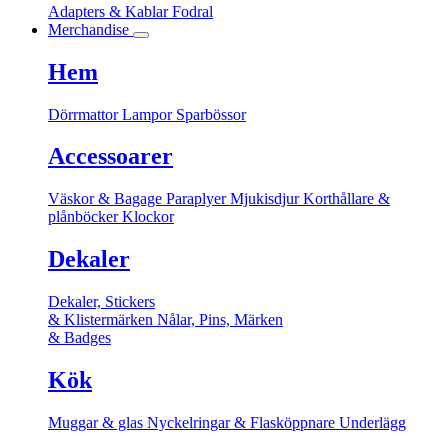
Adapters & Kablar
Fodral
Merchandise
Hem
Dörrmattor
Lampor
Sparbössor
Accessoarer
Väskor & Bagage
Paraplyer
Mjukisdjur
Korthållare &
plånböcker
Klockor
Dekaler
Dekaler, Stickers
& Klistermärken
Nålar, Pins, Märken
& Badges
Kök
Muggar & glas
Nyckelringar & Flasköppnare
Underlägg