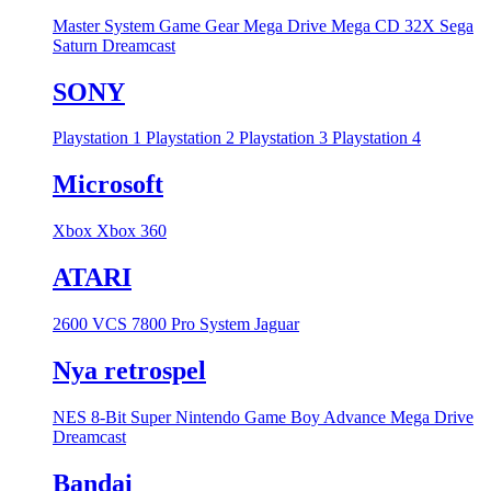
Master System
Game Gear
Mega Drive
Mega CD
32X
Sega
Saturn
Dreamcast
SONY
Playstation 1
Playstation 2
Playstation 3
Playstation 4
Microsoft
Xbox
Xbox 360
ATARI
2600 VCS
7800 Pro System
Jaguar
Nya retrospel
NES 8-Bit
Super Nintendo
Game Boy Advance
Mega Drive
Dreamcast
Bandai