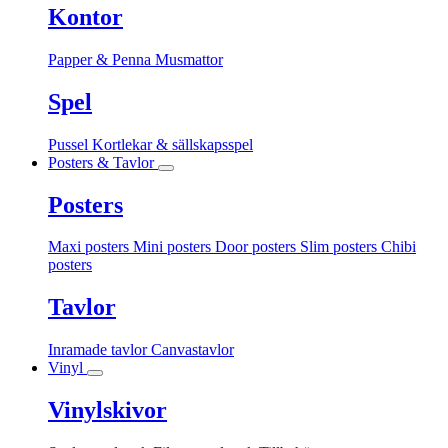
Kontor
Papper & Penna
Musmattor
Spel
Pussel
Kortlekar & sällskapsspel
Posters & Tavlor
Posters
Maxi posters
Mini posters
Door posters
Slim posters
Chibi
posters
Tavlor
Inramade tavlor
Canvastavlor
Vinyl
Vinylskivor