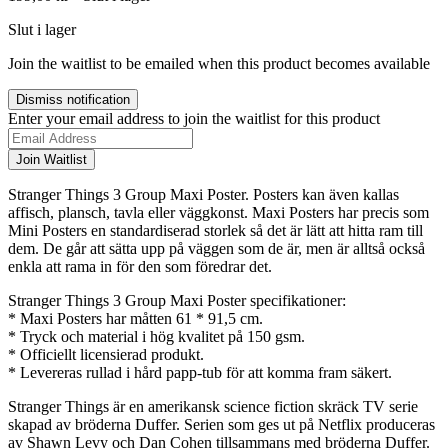
Slut i lager
Join the waitlist to be emailed when this product becomes available
Dismiss notification
Enter your email address to join the waitlist for this product
Join Waitlist
Stranger Things 3 Group Maxi Poster. Posters kan även kallas
affisch, plansch, tavla eller väggkonst. Maxi Posters har precis som
Mini Posters en standardiserad storlek så det är lätt att hitta ram till
dem. De går att sätta upp på väggen som de är, men är alltså också
enkla att rama in för den som föredrar det.
Stranger Things 3 Group Maxi Poster specifikationer:
* Maxi Posters har måtten 61 * 91,5 cm.
* Tryck och material i hög kvalitet på 150 gsm.
* Officiellt licensierad produkt.
* Levereras rullad i hård papp-tub för att komma fram säkert.
Stranger Things är en amerikansk science fiction skräck TV serie
skapad av bröderna Duffer. Serien som ges ut på Netflix produceras
av Shawn Levy och Dan Cohen tillsammans med bröderna Duffer.