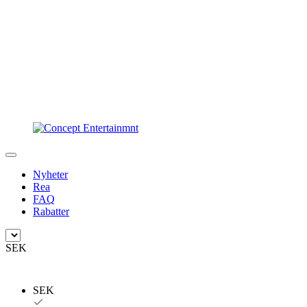
Nyheter
Rea
FAQ
Rabatter
SEK
SEK