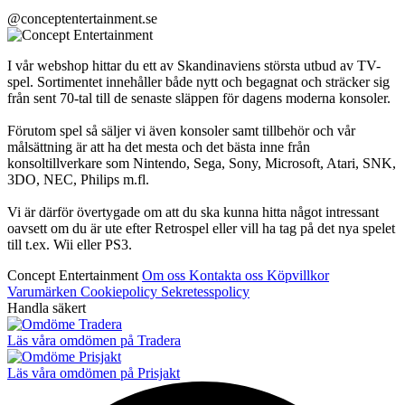
@conceptentertainment.se
I vår webshop hittar du ett av Skandinaviens största utbud av TV-
spel. Sortimentet innehåller både nytt och begagnat och sträcker sig
från sent 70-tal till de senaste släppen för dagens moderna konsoler.
Förutom spel så säljer vi även konsoler samt tillbehör och vår
målsättning är att ha det mesta och det bästa inne från
konsoltillverkare som Nintendo, Sega, Sony, Microsoft, Atari, SNK,
3DO, NEC, Philips m.fl.
Vi är därför övertygade om att du ska kunna hitta något intressant
oavsett om du är ute efter Retrospel eller vill ha tag på det nya spelet
till t.ex. Wii eller PS3.
Concept Entertainment
Om oss
Kontakta oss
Köpvillkor
Varumärken
Cookiepolicy
Sekretesspolicy
Handla säkert
Läs våra omdömen på Tradera
Läs våra omdömen på Prisjakt