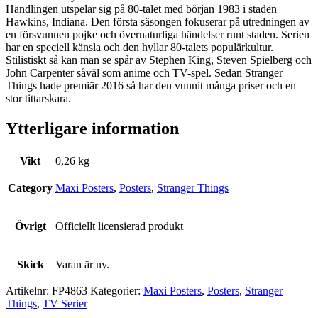
Handlingen utspelar sig på 80-talet med början 1983 i staden
Hawkins, Indiana. Den första säsongen fokuserar på utredningen av
en försvunnen pojke och övernaturliga händelser runt staden. Serien
har en speciell känsla och den hyllar 80-talets populärkultur.
Stilistiskt så kan man se spår av Stephen King, Steven Spielberg och
John Carpenter såväl som anime och TV-spel. Sedan Stranger
Things hade premiär 2016 så har den vunnit många priser och en
stor tittarskara.
Ytterligare information
Vikt
0,26 kg
Category
Maxi Posters
,
Posters
,
Stranger Things
Övrigt
Officiellt licensierad produkt
Skick
Varan är ny.
Artikelnr:
FP4863
Kategorier:
Maxi Posters
,
Posters
,
Stranger
Things
,
TV Serier