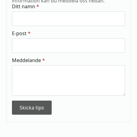
information kan du meddela oss nedan.
Ditt namn
*
E-post
*
Meddelande
*
Skicka tips