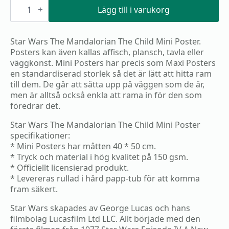
Star
Wars
Lägg till i varukorg
The
Mandalorian
The
Star Wars The Mandalorian The Child Mini Poster.
Child
Mini
Posters kan även kallas affisch, plansch, tavla eller
Poster
väggkonst. Mini Posters har precis som Maxi Posters
mängd
en standardiserad storlek så det är lätt att hitta ram
till dem. De går att sätta upp på väggen som de är,
men är alltså också enkla att rama in för den som
föredrar det.
Star Wars The Mandalorian The Child Mini Poster
specifikationer:
* Mini Posters har måtten 40 * 50 cm.
* Tryck och material i hög kvalitet på 150 gsm.
* Officiellt licensierad produkt.
* Levereras rullad i hård papp-tub för att komma
fram säkert.
Star Wars skapades av George Lucas och hans
filmbolag Lucasfilm Ltd LLC. Allt började med den