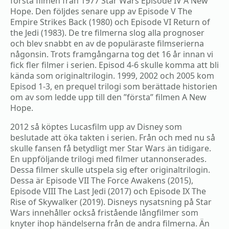
första filmen från 1977 Star Wars Episode IV A New
Hope. Den följdes senare upp av Episode V The
Empire Strikes Back (1980) och Episode VI Return of
the Jedi (1983). De tre filmerna slog alla prognoser
och blev snabbt en av de populäraste filmserierna
någonsin. Trots framgångarna tog det 16 år innan vi
fick fler filmer i serien. Episod 4-6 skulle komma att bli
kända som originaltrilogin. 1999, 2002 och 2005 kom
Episod 1-3, en prequel trilogi som berättade historien
om av som ledde upp till den ”första” filmen A New
Hope.
2012 så köptes Lucasfilm upp av Disney som
beslutade att öka takten i serien. Från och med nu så
skulle fansen få betydligt mer Star Wars än tidigare.
En uppföljande trilogi med filmer utannonserades.
Dessa filmer skulle utspela sig efter originaltrilogin.
Dessa är Episode VII The Force Awakens (2015),
Episode VIII The Last Jedi (2017) och Episode IX The
Rise of Skywalker (2019). Disneys nysatsning på Star
Wars innehåller också fristående långfilmer som
knyter ihop händelserna från de andra filmerna. Än