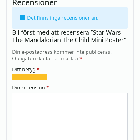
Recensioner
Det finns inga recensioner än.
Bli först med att recensera ”Star Wars
The Mandalorian The Child Mini Poster”
Din e-postadress kommer inte publiceras.
Obligatoriska fält är märkta
*
Ditt betyg
*
1
2
3
4
5
av
av
av
av
av
Din recension
*
5
5
5
5
5
stjärnor
stjärnor
stjärnor
stjärnor
stjärnor