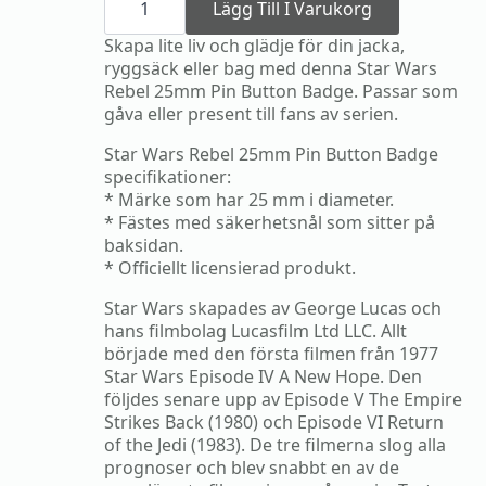
Wars
Lägg Till I Varukorg
Rebel
25mm
Skapa lite liv och glädje för din jacka,
Pin
ryggsäck eller bag med denna Star Wars
Button
Rebel 25mm Pin Button Badge. Passar som
Badge
mängd
gåva eller present till fans av serien.
Star Wars Rebel 25mm Pin Button Badge
specifikationer:
* Märke som har 25 mm i diameter.
* Fästes med säkerhetsnål som sitter på
baksidan.
* Officiellt licensierad produkt.
Star Wars skapades av George Lucas och
hans filmbolag Lucasfilm Ltd LLC. Allt
började med den första filmen från 1977
Star Wars Episode IV A New Hope. Den
följdes senare upp av Episode V The Empire
Strikes Back (1980) och Episode VI Return
of the Jedi (1983). De tre filmerna slog alla
prognoser och blev snabbt en av de