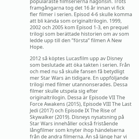
populäraste filmserierna någonsin. Trots
framgångarna tog det 16 år innan vi fick
fler filmer i serien. Episod 4-6 skulle komma
att bli kända som originaltrilogin. 1999,
2002 och 2005 kom Episod 1-3, en prequel
trilogi som berättade historien om av som
ledde upp till den ”första” filmen A New
Hope.
2012 så köptes Lucasfilm upp av Disney
som beslutade att öka takten i serien. Från
och med nu så skulle fansen få betydligt
mer Star Wars än tidigare. En uppföljande
trilogi med filmer utannonserades. Dessa
filmer skulle utspela sig efter
originaltrilogin. Dessa är Episode VII The
Force Awakens (2015), Episode VIII The Last
Jedi (2017) och Episode IX The Rise of
Skywalker (2019). Disneys nysatsning på
Star Wars innehåller också fristående
långfilmer som knyter ihop händelserna
från de andra filmerna. Än så länge har vi