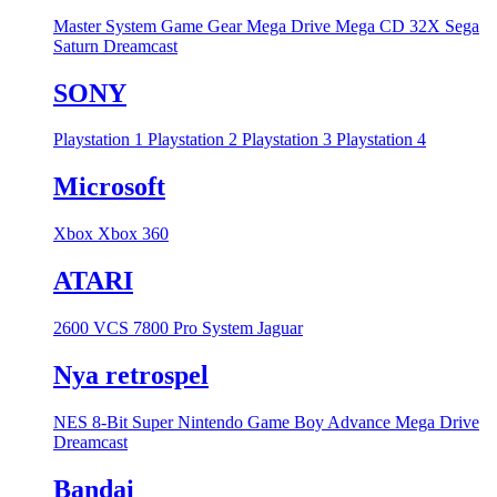
Master System
Game Gear
Mega Drive
Mega CD
32X
Sega
Saturn
Dreamcast
SONY
Playstation 1
Playstation 2
Playstation 3
Playstation 4
Microsoft
Xbox
Xbox 360
ATARI
2600 VCS
7800 Pro System
Jaguar
Nya retrospel
NES 8-Bit
Super Nintendo
Game Boy Advance
Mega Drive
Dreamcast
Bandai