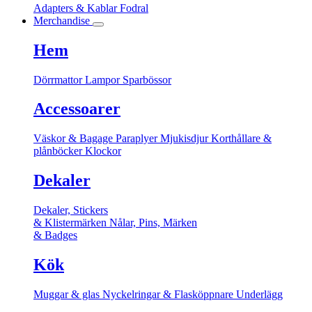
Adapters & Kablar
Fodral
Merchandise
Hem
Dörrmattor
Lampor
Sparbössor
Accessoarer
Väskor & Bagage
Paraplyer
Mjukisdjur
Korthållare &
plånböcker
Klockor
Dekaler
Dekaler, Stickers
& Klistermärken
Nålar, Pins, Märken
& Badges
Kök
Muggar & glas
Nyckelringar & Flasköppnare
Underlägg