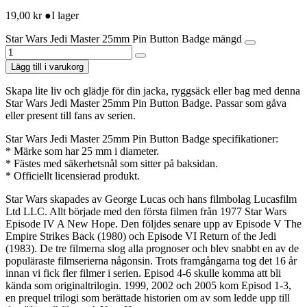
19,00
kr
●
I lager
Star Wars Jedi Master 25mm Pin Button Badge mängd
Lägg till i varukorg
Skapa lite liv och glädje för din jacka, ryggsäck eller bag med denna
Star Wars Jedi Master 25mm Pin Button Badge. Passar som gåva
eller present till fans av serien.
Star Wars Jedi Master 25mm Pin Button Badge specifikationer:
* Märke som har 25 mm i diameter.
* Fästes med säkerhetsnål som sitter på baksidan.
* Officiellt licensierad produkt.
Star Wars skapades av George Lucas och hans filmbolag Lucasfilm
Ltd LLC. Allt började med den första filmen från 1977 Star Wars
Episode IV A New Hope. Den följdes senare upp av Episode V The
Empire Strikes Back (1980) och Episode VI Return of the Jedi
(1983). De tre filmerna slog alla prognoser och blev snabbt en av de
populäraste filmserierna någonsin. Trots framgångarna tog det 16 år
innan vi fick fler filmer i serien. Episod 4-6 skulle komma att bli
kända som originaltrilogin. 1999, 2002 och 2005 kom Episod 1-3,
en prequel trilogi som berättade historien om av som ledde upp till