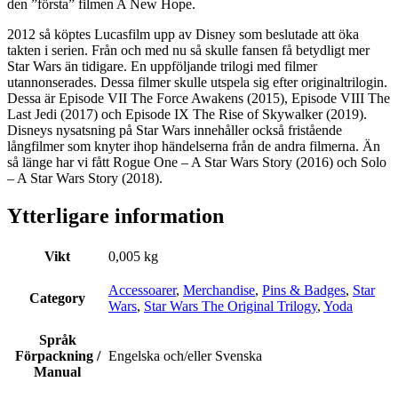
den ”första” filmen A New Hope.
2012 så köptes Lucasfilm upp av Disney som beslutade att öka
takten i serien. Från och med nu så skulle fansen få betydligt mer
Star Wars än tidigare. En uppföljande trilogi med filmer
utannonserades. Dessa filmer skulle utspela sig efter originaltrilogin.
Dessa är Episode VII The Force Awakens (2015), Episode VIII The
Last Jedi (2017) och Episode IX The Rise of Skywalker (2019).
Disneys nysatsning på Star Wars innehåller också fristående
långfilmer som knyter ihop händelserna från de andra filmerna. Än
så länge har vi fått Rogue One – A Star Wars Story (2016) och Solo
– A Star Wars Story (2018).
Ytterligare information
Vikt
0,005 kg
Accessoarer
,
Merchandise
,
Pins & Badges
,
Star
Category
Wars
,
Star Wars The Original Trilogy
,
Yoda
Språk
Förpackning /
Engelska och/eller Svenska
Manual