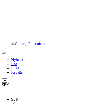
Nyheter
Rea
FAQ
Rabatter
SEK
SEK