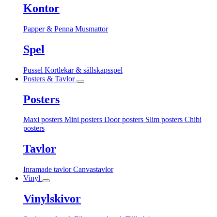
Kontor
Papper & Penna
Musmattor
Spel
Pussel
Kortlekar & sällskapsspel
Posters & Tavlor
Posters
Maxi posters
Mini posters
Door posters
Slim posters
Chibi
posters
Tavlor
Inramade tavlor
Canvastavlor
Vinyl
Vinylskivor