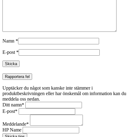
Namn
*
E-post
*
Rapportera fel
Upptäcker du något som kanske inte stämmer i
produktbeskrivningen eller har önskemål om information kan du
meddela oss nedan.
Ditt namn
*
E-post
*
Meddelande
*
HP Name
Skicka tips