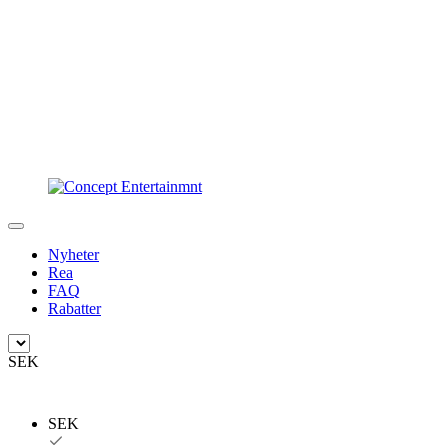
Nyheter
Rea
FAQ
Rabatter
SEK
SEK