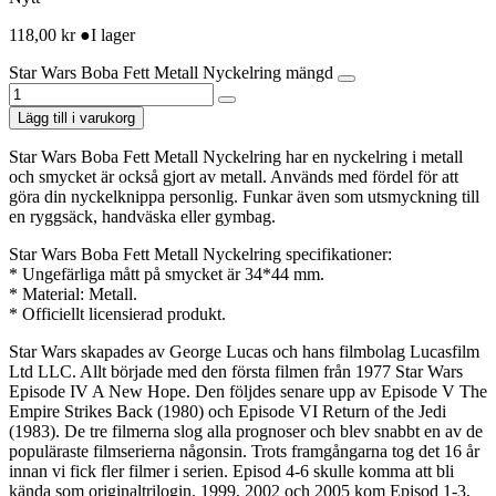
118,00
kr
●
I lager
Star Wars Boba Fett Metall Nyckelring mängd
Lägg till i varukorg
Star Wars Boba Fett Metall Nyckelring har en nyckelring i metall
och smycket är också gjort av metall. Används med fördel för att
göra din nyckelknippa personlig. Funkar även som utsmyckning till
en ryggsäck, handväska eller gymbag.
Star Wars Boba Fett Metall Nyckelring specifikationer:
* Ungefärliga mått på smycket är 34*44 mm.
* Material: Metall.
* Officiellt licensierad produkt.
Star Wars skapades av George Lucas och hans filmbolag Lucasfilm
Ltd LLC. Allt började med den första filmen från 1977 Star Wars
Episode IV A New Hope. Den följdes senare upp av Episode V The
Empire Strikes Back (1980) och Episode VI Return of the Jedi
(1983). De tre filmerna slog alla prognoser och blev snabbt en av de
populäraste filmserierna någonsin. Trots framgångarna tog det 16 år
innan vi fick fler filmer i serien. Episod 4-6 skulle komma att bli
kända som originaltrilogin. 1999, 2002 och 2005 kom Episod 1-3,