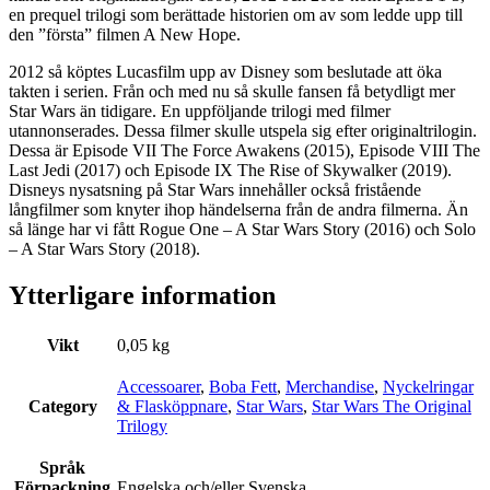
en prequel trilogi som berättade historien om av som ledde upp till
den ”första” filmen A New Hope.
2012 så köptes Lucasfilm upp av Disney som beslutade att öka
takten i serien. Från och med nu så skulle fansen få betydligt mer
Star Wars än tidigare. En uppföljande trilogi med filmer
utannonserades. Dessa filmer skulle utspela sig efter originaltrilogin.
Dessa är Episode VII The Force Awakens (2015), Episode VIII The
Last Jedi (2017) och Episode IX The Rise of Skywalker (2019).
Disneys nysatsning på Star Wars innehåller också fristående
långfilmer som knyter ihop händelserna från de andra filmerna. Än
så länge har vi fått Rogue One – A Star Wars Story (2016) och Solo
– A Star Wars Story (2018).
Ytterligare information
Vikt
0,05 kg
Accessoarer
,
Boba Fett
,
Merchandise
,
Nyckelringar
Category
& Flasköppnare
,
Star Wars
,
Star Wars The Original
Trilogy
Språk
Förpackning
Engelska och/eller Svenska