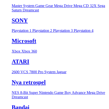
Master System
Game Gear
Mega Drive
Mega CD
32X
Sega
Saturn
Dreamcast
SONY
Playstation 1
Playstation 2
Playstation 3
Playstation 4
Microsoft
Xbox
Xbox 360
ATARI
2600 VCS
7800 Pro System
Jaguar
Nya retrospel
NES 8-Bit
Super Nintendo
Game Boy Advance
Mega Drive
Dreamcast
Bandai