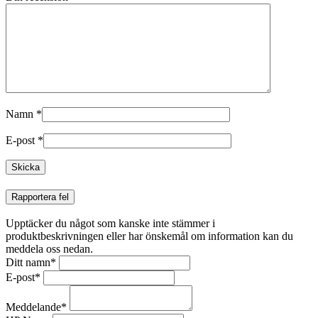
Namn
*
E-post
*
Rapportera fel
Upptäcker du något som kanske inte stämmer i
produktbeskrivningen eller har önskemål om information kan du
meddela oss nedan.
Ditt namn
*
E-post
*
Meddelande
*