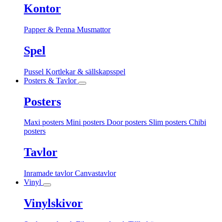
Kontor
Papper & Penna
Musmattor
Spel
Pussel
Kortlekar & sällskapsspel
Posters & Tavlor
Posters
Maxi posters
Mini posters
Door posters
Slim posters
Chibi
posters
Tavlor
Inramade tavlor
Canvastavlor
Vinyl
Vinylskivor