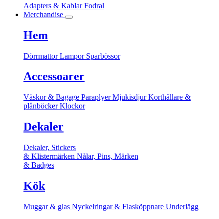
Adapters & Kablar
Fodral
Merchandise
Hem
Dörrmattor
Lampor
Sparbössor
Accessoarer
Väskor & Bagage
Paraplyer
Mjukisdjur
Korthållare &
plånböcker
Klockor
Dekaler
Dekaler, Stickers
& Klistermärken
Nålar, Pins, Märken
& Badges
Kök
Muggar & glas
Nyckelringar & Flasköppnare
Underlägg