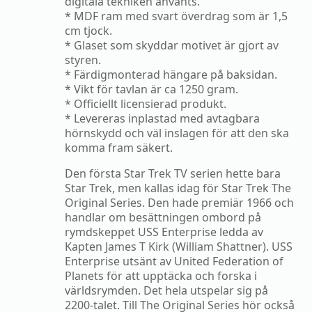
digitala tekniken använts.
* MDF ram med svart överdrag som är 1,5
cm tjock.
* Glaset som skyddar motivet är gjort av
styren.
* Färdigmonterad hängare på baksidan.
* Vikt för tavlan är ca 1250 gram.
* Officiellt licensierad produkt.
* Levereras inplastad med avtagbara
hörnskydd och väl inslagen för att den ska
komma fram säkert.
Den första Star Trek TV serien hette bara
Star Trek, men kallas idag för Star Trek The
Original Series. Den hade premiär 1966 och
handlar om besättningen ombord på
rymdskeppet USS Enterprise ledda av
Kapten James T Kirk (William Shattner). USS
Enterprise utsänt av United Federation of
Planets för att upptäcka och forska i
världsrymden. Det hela utspelar sig på
2200-talet. Till The Original Series hör också