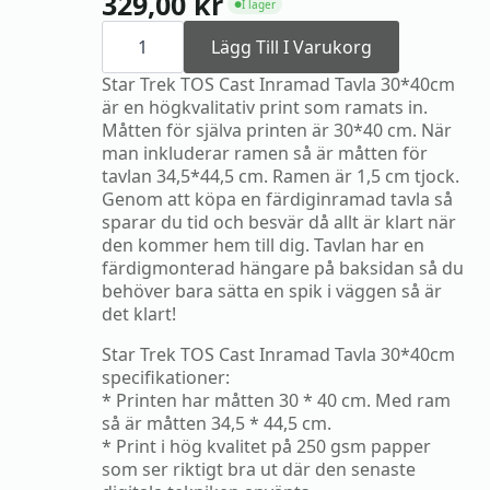
329,00
kr
I lager
●
Star
Trek
Lägg Till I Varukorg
TOS
Cast
Star Trek TOS Cast Inramad Tavla 30*40cm
Inramad
är en högkvalitativ print som ramats in.
Tavla
Måtten för själva printen är 30*40 cm. När
30*40cm
mängd
man inkluderar ramen så är måtten för
tavlan 34,5*44,5 cm. Ramen är 1,5 cm tjock.
Genom att köpa en färdiginramad tavla så
sparar du tid och besvär då allt är klart när
den kommer hem till dig. Tavlan har en
färdigmonterad hängare på baksidan så du
behöver bara sätta en spik i väggen så är
det klart!
Star Trek TOS Cast Inramad Tavla 30*40cm
specifikationer:
* Printen har måtten 30 * 40 cm. Med ram
så är måtten 34,5 * 44,5 cm.
* Print i hög kvalitet på 250 gsm papper
som ser riktigt bra ut där den senaste