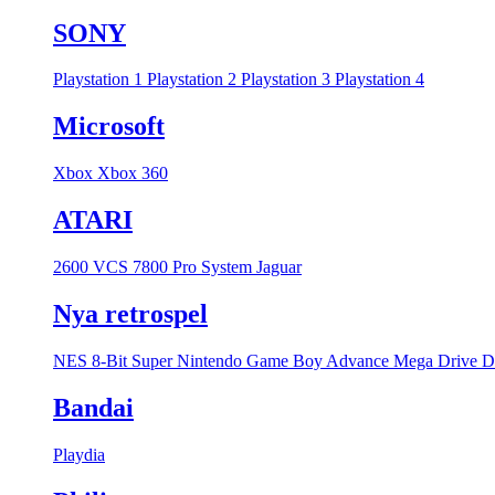
SONY
Playstation 1
Playstation 2
Playstation 3
Playstation 4
Microsoft
Xbox
Xbox 360
ATARI
2600 VCS
7800 Pro System
Jaguar
Nya retrospel
NES 8-Bit
Super Nintendo
Game Boy Advance
Mega Drive
D
Bandai
Playdia