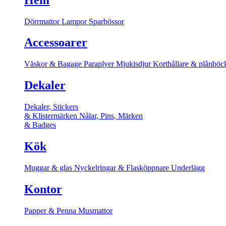
Dörrmattor
Lampor
Sparbössor
Accessoarer
Väskor & Bagage
Paraplyer
Mjukisdjur
Korthållare & plånböc
Dekaler
Dekaler, Stickers
& Klistermärken
Nålar, Pins, Märken
& Badges
Kök
Muggar & glas
Nyckelringar & Flasköppnare
Underlägg
Kontor
Papper & Penna
Musmattor