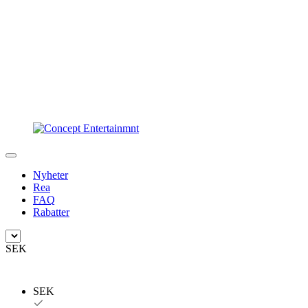
Nyheter
Rea
FAQ
Rabatter
SEK
SEK