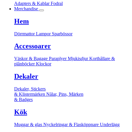
Adapters & Kablar
Fodral
Merchandise
Hem
Dörrmattor
Lampor
Sparbössor
Accessoarer
Väskor & Bagage
Paraplyer
Mjukisdjur
Korthållare &
plånböcker
Klockor
Dekaler
Dekaler, Stickers
& Klistermärken
Nålar, Pins, Märken
& Badges
Kök
Muggar & glas
Nyckelringar & Flasköppnare
Underlägg