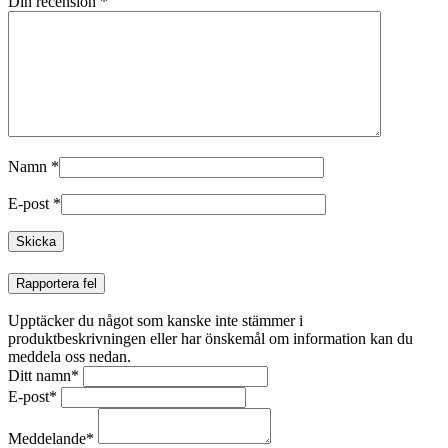
Din recension
*
Namn
*
E-post
*
Rapportera fel
Upptäcker du något som kanske inte stämmer i
produktbeskrivningen eller har önskemål om information kan du
meddela oss nedan.
Ditt namn
*
E-post
*
Meddelande
*