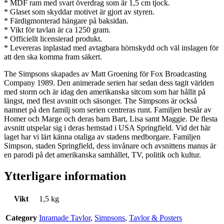
* MDF ram med svart överdrag som är 1,5 cm tjock.
* Glaset som skyddar motivet är gjort av styren.
* Färdigmonterad hängare på baksidan.
* Vikt för tavlan är ca 1250 gram.
* Officiellt licensierad produkt.
* Levereras inplastad med avtagbara hörnskydd och väl inslagen för
att den ska komma fram säkert.
The Simpsons skapades av Matt Groening för Fox Broadcasting
Company 1989. Den animerade serien har sedan dess tagit världen
med storm och är idag den amerikanska sitcom som har hållit på
längst, med flest avsnitt och säsonger. The Simpsons är också
namnet på den familj som serien centreras runt. Familjen består av
Homer och Marge och deras barn Bart, Lisa samt Maggie. De flesta
avsnitt utspelar sig i deras hemstad i USA Springfield. Vid det här
laget har vi lärt känna otaliga av stadens medborgare. Familjen
Simpson, staden Springfield, dess invånare och avsnittens manus är
en parodi på det amerikanska samhället, TV, politik och kultur.
Ytterligare information
Vikt
1,5 kg
Category
Inramade Tavlor
,
Simpsons
,
Tavlor & Posters