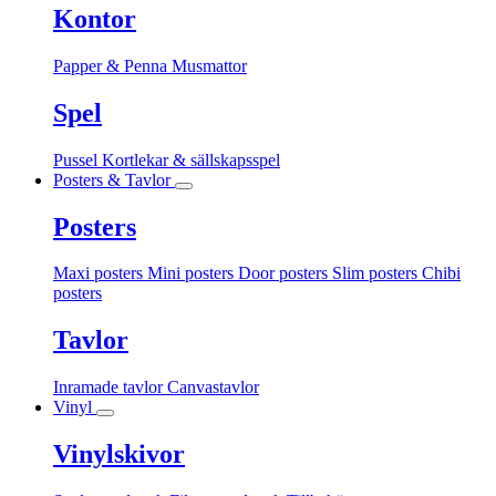
Kontor
Papper & Penna
Musmattor
Spel
Pussel
Kortlekar & sällskapsspel
Posters & Tavlor
Posters
Maxi posters
Mini posters
Door posters
Slim posters
Chibi
posters
Tavlor
Inramade tavlor
Canvastavlor
Vinyl
Vinylskivor