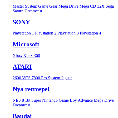
Master System
Game Gear
Mega Drive
Mega CD
32X
Sega
Saturn
Dreamcast
SONY
Playstation 1
Playstation 2
Playstation 3
Playstation 4
Microsoft
Xbox
Xbox 360
ATARI
2600 VCS
7800 Pro System
Jaguar
Nya retrospel
NES 8-Bit
Super Nintendo
Game Boy Advance
Mega Drive
Dreamcast
Bandai