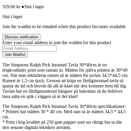
329,00
kr
●
Slut i lager
Slut i lager
Join the waitlist to be emailed when this product becomes available
Dismiss notification
Enter your email address to join the waitlist for this product
Join Waitlist
The Simpsons Ralph Pick Inramad Tavla 30*40cm är en
högkvalitativ print som ramats in. Måtten för själva printen är 30*40
cm. När man inkluderar ramen så är måtten för tavlan 34,5*44,5 cm.
Ramen är 1,5 cm tjock. Genom att köpa en färdiginramad tavla så
sparar du tid och besvär då allt är klart när den kommer hem till dig.
Tavlan har en färdigmonterad hängare på baksidan så du behöver
bara sätta en spik i väggen så är det klart!
The Simpsons Ralph Pick Inramad Tavla 30*40cm specifikationer:
* Printen har måtten 30 * 40 cm. Med ram så är måtten 34,5 * 44,5
cm.
* Print i hög kvalitet på 250 gsm papper som ser riktigt bra ut där
den senaste digitala tekniken använts.