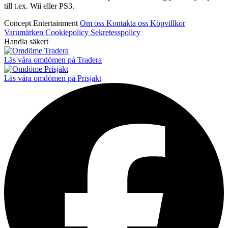
till t.ex. Wii eller PS3.
Concept Entertainment
Om oss
Kontakta oss
Köpvillkor
Varumärken
Cookiepolicy
Sekretesspolicy
Handla säkert
Läs våra omdömen på Tradera
Läs våra omdömen på Prisjakt