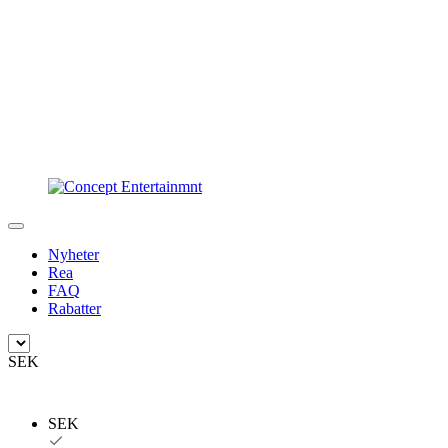
Nyheter
Rea
FAQ
Rabatter
SEK
SEK