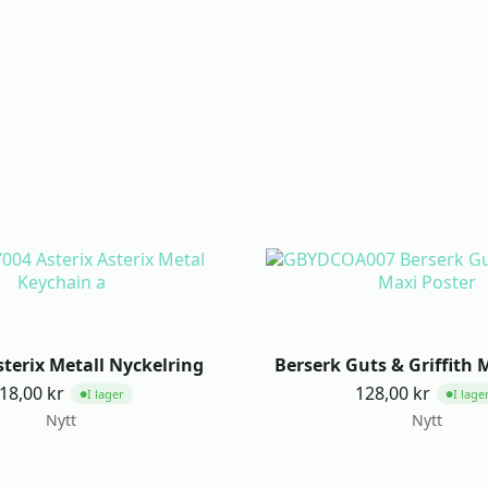
sterix Metall Nyckelring
Berserk Guts & Griffith 
18,00
kr
128,00
kr
I lager
I lage
●
●
Nytt
Nytt