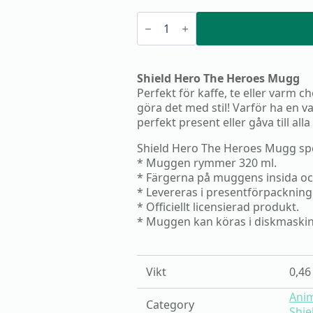
Shield
Hero
The
Heroes
Mugg
mängd
Shield Hero The Heroes Mugg
Perfekt för kaffe, te eller varm c
göra det med stil! Varför ha en v
perfekt present eller gåva till alla
Shield Hero The Heroes Mugg spe
* Muggen rymmer 320 ml.
* Färgerna på muggens insida oc
* Levereras i presentförpackning
* Officiellt licensierad produkt.
* Muggen kan köras i diskmaski
Vikt
0,46
Ani
Category
Shie