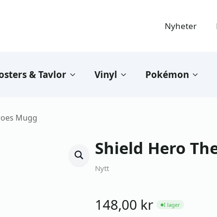
Nyheter
osters & Tavlor
Vinyl
Pokémon
eroes Mugg
Shield Hero Th
Nytt
148,00
kr
I lager
●