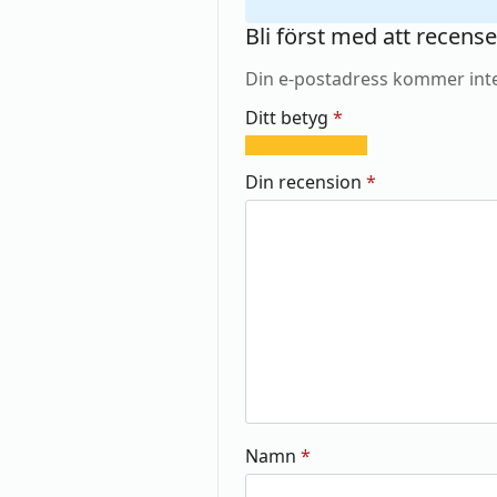
Bli först med att recen
Din e-postadress kommer inte
Ditt betyg
*
1
2
3
4
5
av
av
av
av
av
Din recension
*
5
5
5
5
5
stjärnor
stjärnor
stjärnor
stjärnor
stjärnor
Namn
*