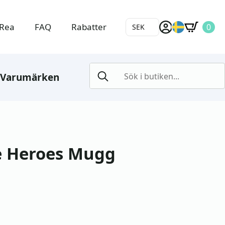
Rea
FAQ
Rabatter
0
SEK
Search
Varumärken
for:
e Heroes Mugg