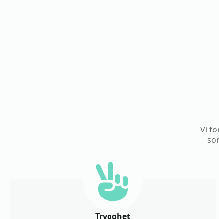
Vi fö
som
Trygghet