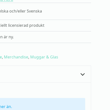
lska och/eller Svenska
ciellt licensierad produkt
n är ny.
e
,
Merchandise
,
Muggar & Glas
ner än.