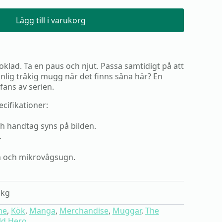
Lägg till i varukorg
hoklad. Ta en paus och njut. Passa samtidigt på att
anlig tråkig mugg när det finns såna här? En
 fans av serien.
cifikationer:
h handtag syns på bilden.
.
n och mikrovågsugn.
 kg
me
,
Kök
,
Manga
,
Merchandise
,
Muggar
,
The
ld Hero