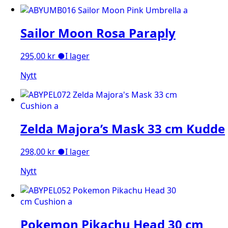
Sailor Moon Rosa Paraply
295,00
kr
●
I lager
Nytt
Zelda Majora’s Mask 33 cm Kudde
298,00
kr
●
I lager
Nytt
Pokemon Pikachu Head 30 cm