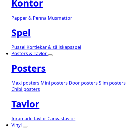
Kontor
Papper & Penna
Musmattor
Spel
Pussel
Kortlekar & sällskapsspel
Posters & Tavlor
Posters
Maxi posters
Mini posters
Door posters
Slim posters
Chibi posters
Tavlor
Inramade tavlor
Canvastavlor
Vinyl