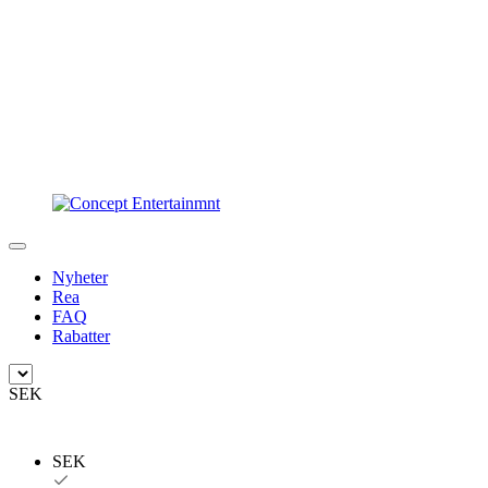
Nyheter
Rea
FAQ
Rabatter
SEK
SEK