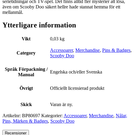
serietidningar och TV-spel. Det finns alltid fler mysterier att lösa,
även om Scooby Doo säkert hellre hade stannat hemma för ett
mellanmål.
Ytterligare information
Vikt
0,03 kg
Accessoarer
,
Merchandise
,
Pins & Badges
,
Category
Scooby Doo
Språk Förpackning /
Engelska och/eller Svenska
Manual
Övrigt
Officiellt licensierad produkt
Skick
Varan är ny.
Artikelnr:
BP80697
Kategorier:
Accessoarer
,
Merchandise
,
Nålar,
Pins, Märken & Badges
,
Scooby Doo
Recensioner