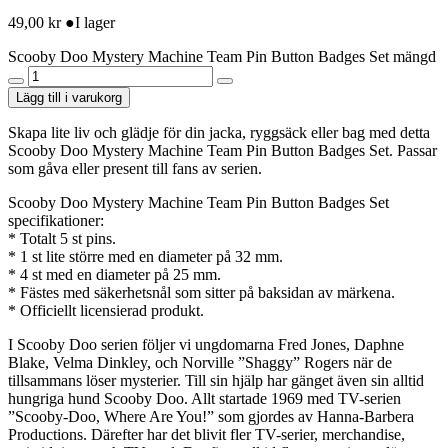
49,00
kr
●
I lager
Scooby Doo Mystery Machine Team Pin Button Badges Set mängd
Lägg till i varukorg
Skapa lite liv och glädje för din jacka, ryggsäck eller bag med detta
Scooby Doo Mystery Machine Team Pin Button Badges Set. Passar
som gåva eller present till fans av serien.
Scooby Doo Mystery Machine Team Pin Button Badges Set
specifikationer:
* Totalt 5 st pins.
* 1 st lite större med en diameter på 32 mm.
* 4 st med en diameter på 25 mm.
* Fästes med säkerhetsnål som sitter på baksidan av märkena.
* Officiellt licensierad produkt.
I Scooby Doo serien följer vi ungdomarna Fred Jones, Daphne
Blake, Velma Dinkley, och Norville ”Shaggy” Rogers när de
tillsammans löser mysterier. Till sin hjälp har gänget även sin alltid
hungriga hund Scooby Doo. Allt startade 1969 med TV-serien
”Scooby-Doo, Where Are You!” som gjordes av Hanna-Barbera
Productions. Därefter har det blivit fler TV-serier, merchandise,