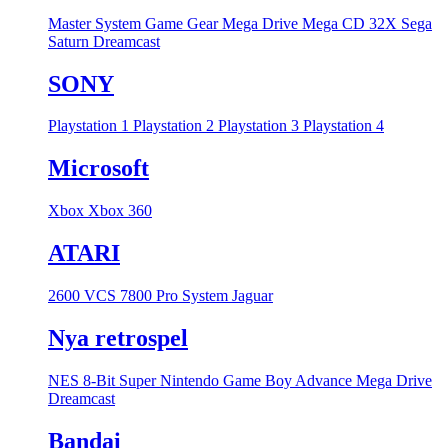
Master System
Game Gear
Mega Drive
Mega CD
32X
Sega
Saturn
Dreamcast
SONY
Playstation 1
Playstation 2
Playstation 3
Playstation 4
Microsoft
Xbox
Xbox 360
ATARI
2600 VCS
7800 Pro System
Jaguar
Nya retrospel
NES 8-Bit
Super Nintendo
Game Boy Advance
Mega Drive
Dreamcast
Bandai