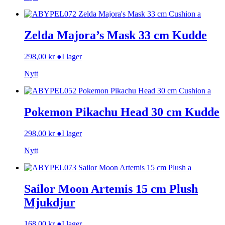
Zelda Majora’s Mask 33 cm Kudde
298,00
kr
●
I lager
Nytt
Pokemon Pikachu Head 30 cm Kudde
298,00
kr
●
I lager
Nytt
Sailor Moon Artemis 15 cm Plush
Mjukdjur
168,00
kr
●
I lager