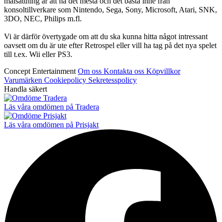
målsättning är att ha det mesta och det bästa inne från
konsoltillverkare som Nintendo, Sega, Sony, Microsoft, Atari, SNK,
3DO, NEC, Philips m.fl.
Vi är därför övertygade om att du ska kunna hitta något intressant
oavsett om du är ute efter Retrospel eller vill ha tag på det nya spelet
till t.ex. Wii eller PS3.
Concept Entertainment
Om oss
Kontakta oss
Köpvillkor
Varumärken
Cookiepolicy
Sekretesspolicy
Handla säkert
Läs våra omdömen på Tradera
Läs våra omdömen på Prisjakt