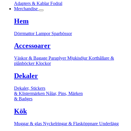
Adapters & Kablar
Fodral
Merchandise
Hem
Dörrmattor
Lampor
Sparbössor
Accessoarer
Väskor & Bagage
Paraplyer
Mjukisdjur
Korthållare &
plånböcker
Klockor
Dekaler
Dekaler, Stickers
& Klistermärken
Nålar, Pins, Märken
& Badges
Kök
Muggar & glas
Nyckelringar & Flasköppnare
Underlägg