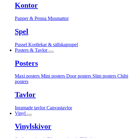
Kontor
Papper & Penna
Musmattor
Spel
Pussel
Kortlekar & sällskapsspel
Posters & Tavlor
Posters
Maxi posters
Mini posters
Door posters
Slim posters
Chibi
posters
Tavlor
Inramade tavlor
Canvastavlor
Vinyl
Vinylskivor