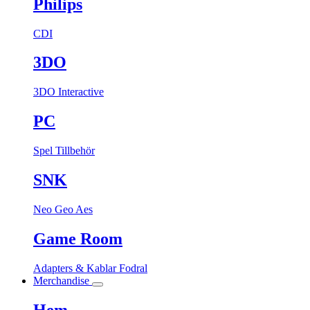
Philips
CDI
3DO
3DO Interactive
PC
Spel
Tillbehör
SNK
Neo Geo Aes
Game Room
Adapters & Kablar
Fodral
Merchandise
Hem