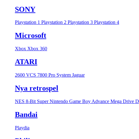
SONY
Playstation 1
Playstation 2
Playstation 3
Playstation 4
Microsoft
Xbox
Xbox 360
ATARI
2600 VCS
7800 Pro System
Jaguar
Nya retrospel
NES 8-Bit
Super Nintendo
Game Boy Advance
Mega Drive
D
Bandai
Playdia