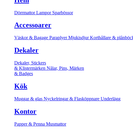
Dörrmattor
Lampor
Sparbössor
Accessoarer
Väskor & Bagage
Paraplyer
Mjukisdjur
Korthållare & plånböc
Dekaler
Dekaler, Stickers
& Klistermärken
Nålar, Pins, Märken
& Badges
Kök
Muggar & glas
Nyckelringar & Flasköppnare
Underlägg
Kontor
Papper & Penna
Musmattor