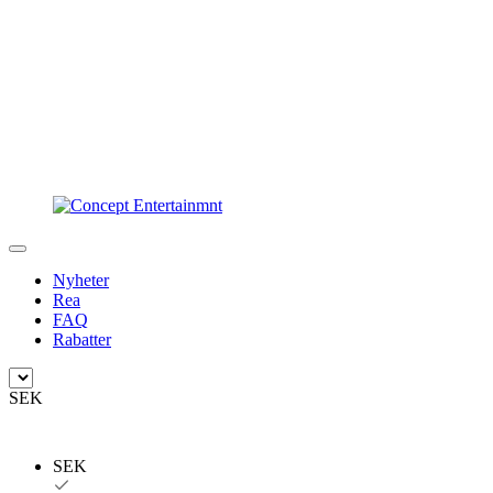
Nyheter
Rea
FAQ
Rabatter
SEK
SEK