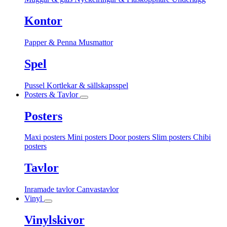
Kontor
Papper & Penna
Musmattor
Spel
Pussel
Kortlekar & sällskapsspel
Posters & Tavlor
Posters
Maxi posters
Mini posters
Door posters
Slim posters
Chibi
posters
Tavlor
Inramade tavlor
Canvastavlor
Vinyl
Vinylskivor