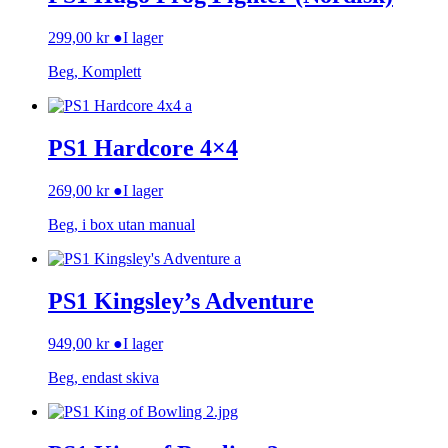
299,00
kr
●
I lager
Beg, Komplett
PS1 Hardcore 4×4
269,00
kr
●
I lager
Beg, i box utan manual
PS1 Kingsley’s Adventure
949,00
kr
●
I lager
Beg, endast skiva