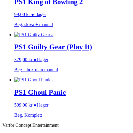
PS1 King of Bowling 2
99,00
kr
●
I lager
Beg, skiva + manual
PS1 Guilty Gear (Play It)
379,00
kr
●
I lager
Beg, i box utan manual
PS1 Ghoul Panic
599,00
kr
●
I lager
Beg, Komplett
Varför Concept Entertainment