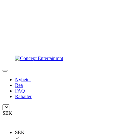
Nyheter
Rea
FAQ
Rabatter
SEK
SEK