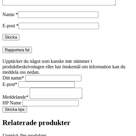
Namn
*
E-post
*
Rapportera fel
Upptäcker du något som kanske inte stämmer i
produktbeskrivningen eller har önskemål om information kan du
meddela oss nedan.
Ditt namn
*
E-post
*
Meddelande
*
HP Name
Skicka tips
Relaterade produkter
Upptäck fler produkter