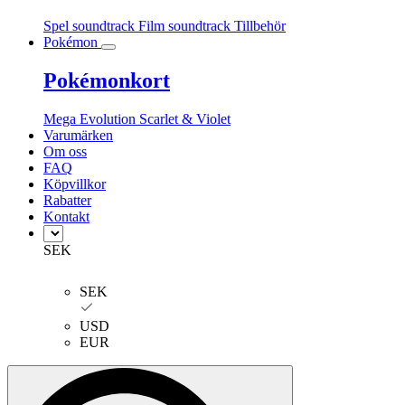
Spel soundtrack
Film soundtrack
Tillbehör
Pokémon
Pokémonkort
Mega Evolution
Scarlet & Violet
Varumärken
Om oss
FAQ
Köpvillkor
Rabatter
Kontakt
SEK
SEK
USD
EUR