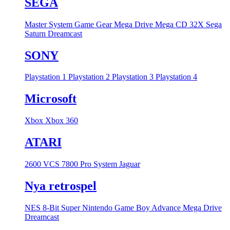
SEGA
Master System
Game Gear
Mega Drive
Mega CD
32X
Sega
Saturn
Dreamcast
SONY
Playstation 1
Playstation 2
Playstation 3
Playstation 4
Microsoft
Xbox
Xbox 360
ATARI
2600 VCS
7800 Pro System
Jaguar
Nya retrospel
NES 8-Bit
Super Nintendo
Game Boy Advance
Mega Drive
Dreamcast