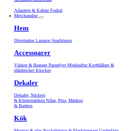
Adapters & Kablar
Fodral
Merchandise
Hem
Dörrmattor
Lampor
Sparbössor
Accessoarer
Väskor & Bagage
Paraplyer
Mjukisdjur
Korthållare &
plånböcker
Klockor
Dekaler
Dekaler, Stickers
& Klistermärken
Nålar, Pins, Märken
& Badges
Kök
Muggar & glas
Nyckelringar & Flasköppnare
Underlägg