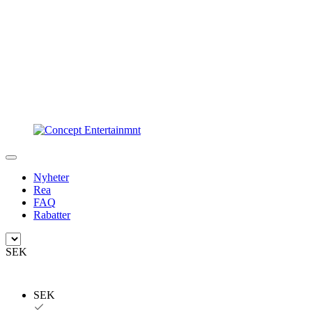
Nyheter
Rea
FAQ
Rabatter
SEK
SEK