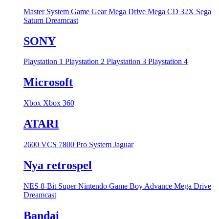
Master System
Game Gear
Mega Drive
Mega CD
32X
Sega
Saturn
Dreamcast
SONY
Playstation 1
Playstation 2
Playstation 3
Playstation 4
Microsoft
Xbox
Xbox 360
ATARI
2600 VCS
7800 Pro System
Jaguar
Nya retrospel
NES 8-Bit
Super Nintendo
Game Boy Advance
Mega Drive
Dreamcast
Bandai