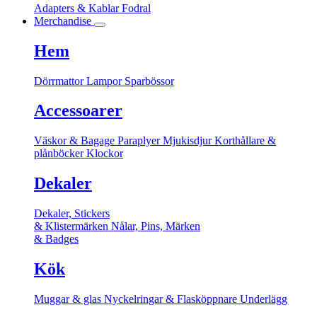
Adapters & Kablar
Fodral
Merchandise
Hem
Dörrmattor
Lampor
Sparbössor
Accessoarer
Väskor & Bagage
Paraplyer
Mjukisdjur
Korthållare &
plånböcker
Klockor
Dekaler
Dekaler, Stickers
& Klistermärken
Nålar, Pins, Märken
& Badges
Kök
Muggar & glas
Nyckelringar & Flasköppnare
Underlägg