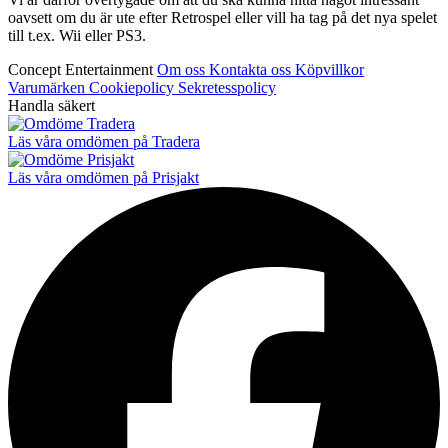
oavsett om du är ute efter Retrospel eller vill ha tag på det nya spelet
till t.ex. Wii eller PS3.
Concept Entertainment
Om oss
Kontakta oss
Köpvillkor
Varumärken
Cookiepolicy
Sekretesspolicy
Handla säkert
Läs våra omdömen på Tradera
Läs våra omdömen på Prisjakt