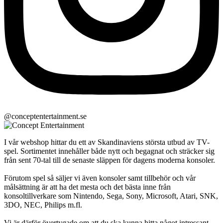
@conceptentertainment.se
I vår webshop hittar du ett av Skandinaviens största utbud av TV-
spel. Sortimentet innehåller både nytt och begagnat och sträcker sig
från sent 70-tal till de senaste släppen för dagens moderna konsoler.
Förutom spel så säljer vi även konsoler samt tillbehör och vår
målsättning är att ha det mesta och det bästa inne från
konsoltillverkare som Nintendo, Sega, Sony, Microsoft, Atari, SNK,
3DO, NEC, Philips m.fl.
Vi är därför övertygade om att du ska kunna hitta något intressant