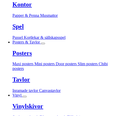
Kontor
Papper & Penna
Musmattor
Spel
Pussel
Kortlekar & sällskapsspel
Posters & Tavlor
Posters
Maxi posters
Mini posters
Door posters
Slim posters
Chibi
posters
Tavlor
Inramade tavlor
Canvastavlor
Vinyl
Vinylskivor