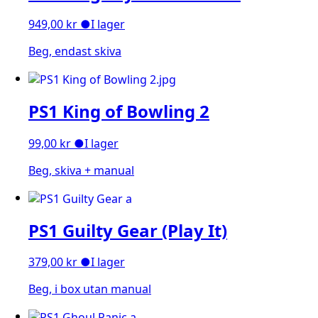
949,00
kr
●
I lager
Beg, endast skiva
PS1 King of Bowling 2
99,00
kr
●
I lager
Beg, skiva + manual
PS1 Guilty Gear (Play It)
379,00
kr
●
I lager
Beg, i box utan manual