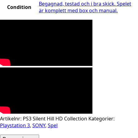
Begagnad, testad och i bra skick. Spelet
Condition
är komplett med box och manual.
Artikelnr:
PS3 Silent Hill HD Collection
Kategorier:
Playstation 3
,
SONY
,
Spel