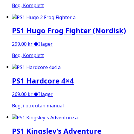
Beg, Komplett
PS1 Hugo Frog Fighter (Nordisk)
299,00
kr
●
I lager
Beg, Komplett
PS1 Hardcore 4×4
269,00
kr
●
I lager
Beg, i box utan manual
PS1 Kingsley’s Adventure