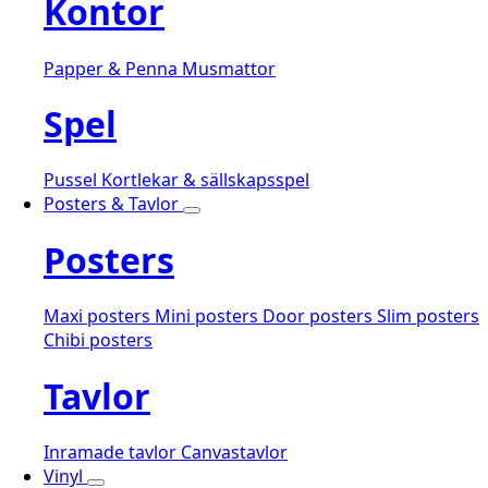
Kontor
Papper & Penna
Musmattor
Spel
Pussel
Kortlekar & sällskapsspel
Posters & Tavlor
Posters
Maxi posters
Mini posters
Door posters
Slim posters
Chibi posters
Tavlor
Inramade tavlor
Canvastavlor
Vinyl