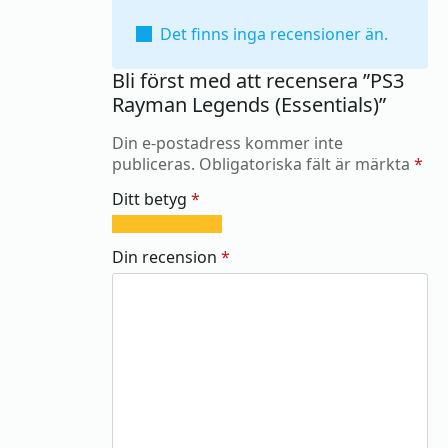
Det finns inga recensioner än.
Bli först med att recensera ”PS3
Rayman Legends (Essentials)”
Din e-postadress kommer inte
publiceras.
Obligatoriska fält är märkta
*
Ditt betyg
*
1
2
3
4
5
av
av
av
av
av
Din recension
*
5
5
5
5
5
stjärnor
stjärnor
stjärnor
stjärnor
stjärnor