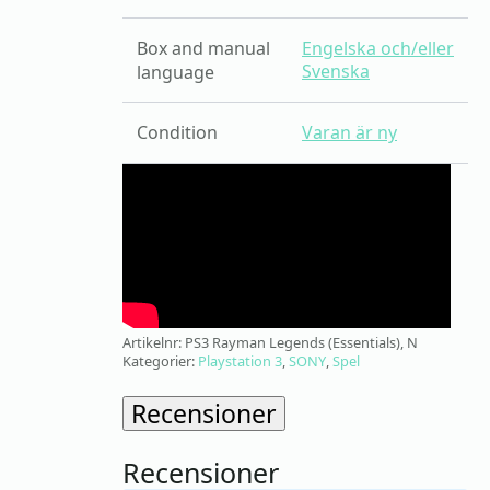
Box and manual
Engelska och/eller
Svenska
language
Condition
Varan är ny
Artikelnr:
PS3 Rayman Legends (Essentials), N
Kategorier:
Playstation 3
,
SONY
,
Spel
Recensioner
Recensioner