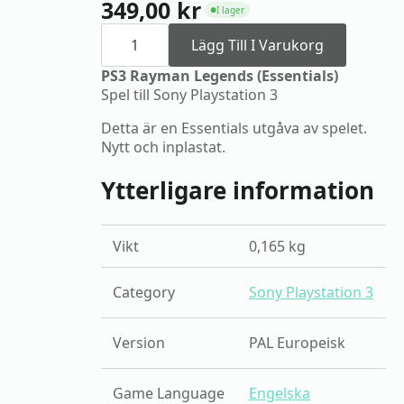
349,00
kr
I lager
●
PS3
Rayman
Lägg Till I Varukorg
Legends
(Essentials)
PS3 Rayman Legends (Essentials)
mängd
Spel till Sony Playstation 3
Detta är en Essentials utgåva av spelet.
Nytt och inplastat.
Ytterligare information
Vikt
0,165 kg
Category
Sony Playstation 3
Version
PAL Europeisk
Game Language
Engelska