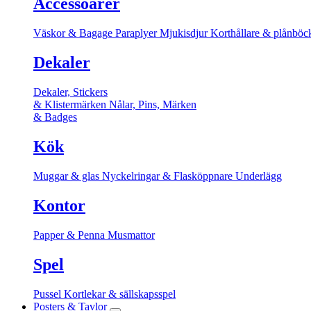
Accessoarer
Väskor & Bagage
Paraplyer
Mjukisdjur
Korthållare & plånböc
Dekaler
Dekaler, Stickers
& Klistermärken
Nålar, Pins, Märken
& Badges
Kök
Muggar & glas
Nyckelringar & Flasköppnare
Underlägg
Kontor
Papper & Penna
Musmattor
Spel
Pussel
Kortlekar & sällskapsspel
Posters & Tavlor