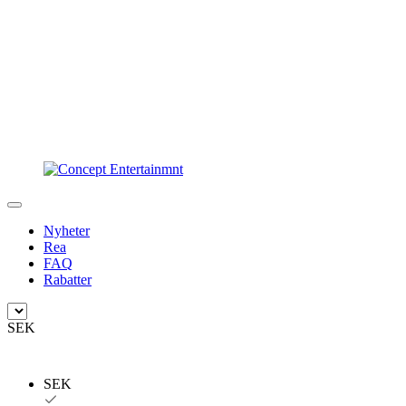
Nyheter
Rea
FAQ
Rabatter
SEK
SEK