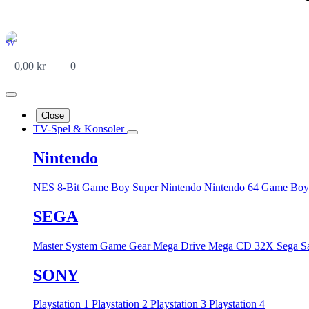
0,00
kr
0
Close
TV-Spel & Konsoler
Nintendo
NES 8-Bit
Game Boy
Super Nintendo
Nintendo 64
Game Boy
SEGA
Master System
Game Gear
Mega Drive
Mega CD
32X
Sega S
SONY
Playstation 1
Playstation 2
Playstation 3
Playstation 4