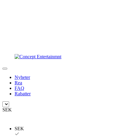
Nyheter
Rea
FAQ
Rabatter
SEK
SEK