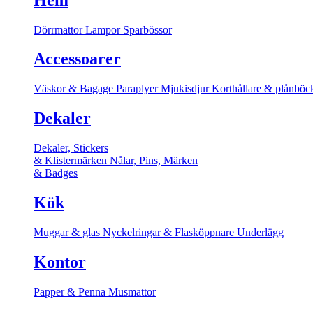
Dörrmattor
Lampor
Sparbössor
Accessoarer
Väskor & Bagage
Paraplyer
Mjukisdjur
Korthållare & plånböc
Dekaler
Dekaler, Stickers
& Klistermärken
Nålar, Pins, Märken
& Badges
Kök
Muggar & glas
Nyckelringar & Flasköppnare
Underlägg
Kontor
Papper & Penna
Musmattor