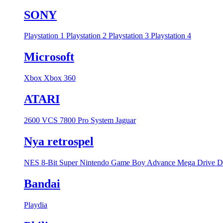
SONY
Playstation 1
Playstation 2
Playstation 3
Playstation 4
Microsoft
Xbox
Xbox 360
ATARI
2600 VCS
7800 Pro System
Jaguar
Nya retrospel
NES 8-Bit
Super Nintendo
Game Boy Advance
Mega Drive
D
Bandai
Playdia