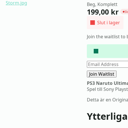
Beg, Komplett
199,00
kr
Sl
●
Slut i lager
Join the waitlist t
Enter
your
email
Join Waitlist
address
to
PS3 Naruto Ultim
join
Spel till Sony Plays
the
waitlist
for
Detta är en Origina
this
product
Ytterlig