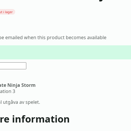
ut i lager
o be emailed when this product becomes available
ate Ninja Storm
tation 3
l utgåva av spelet.
are information