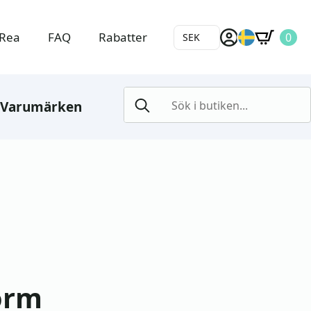
Rea
FAQ
Rabatter
0
SEK
Search
Varumärken
for:
orm