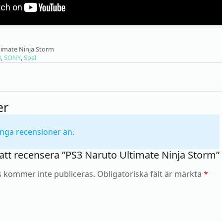
timate Ninja Storm
3
,
SONY
,
Spel
er
inga recensioner än.
 att recensera ”PS3 Naruto Ultimate Ninja Storm”
s kommer inte publiceras.
Obligatoriska fält är märkta
*