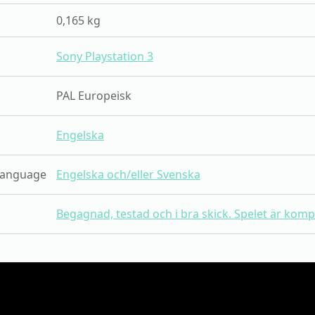
0,165 kg
Sony Playstation 3
PAL Europeisk
Engelska
language
Engelska och/eller Svenska
Begagnad, testad och i bra skick. Spelet är kom