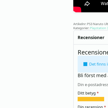
Artikelnr:
PS3 Naruto Ul
Kategorier:
Playstation 
Recensioner
Recension
Det finns 
Bli först med
Din e-postadres
Ditt betyg
*
1
2
3
4
5
av
av
av
av
av
Din recension
*